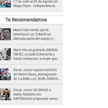
17 de Julio al 30 de Agosto en
Mega Plaza - Independencia
Te Recomendamos
Mario Hart revela que le
detectaron un TUMOR en
delicada parte del cuerpo y
expone diagnóstico: "Dolores
muy fuertes..."
Mark Vito es grabado SIENDO
'INFIEL' a Leslie Echevarría y
hasta 'embaraza' a mujer que
sería su AMANTE: "¡Eres un
desgraciado! "
Óscar Junior expone AUDIOS
de Héctor Boza, exintegrante
de 'La Bella Luz', BURLÁNDOSE
de Anely Dávila tras acusarlo
de maltrato: "Grábame..."
Óscar Junior SE DIRIGE a
Naldy Saldaña con
IMPENSADA propuesta como
nuevo líder de 'La Bella Luz' tras
denuncia: "Otro tipo de ley..."