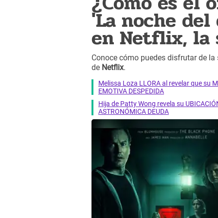
¿Cómo es el o
'La noche del
en Netflix, la
Conoce cómo puedes disfrutar de la
de
Netflix
.
Melissa Loza LLORA al revelar que su M
EMOTIVA DESPEDIDA
Hija de Patty Wong revela su UBICACIÓN
ASTRONÓMICA DEUDA