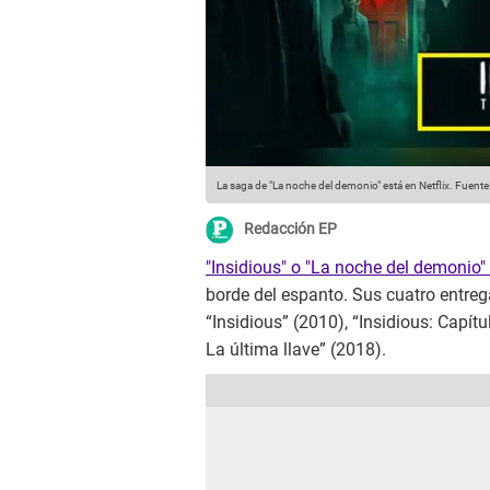
La saga de "La noche del demonio" está en Netflix.
Fuente
Redacción EP
"Insidious" o "La noche del demonio"
borde del espanto. Sus cuatro entre
“Insidious” (2010), “Insidious: Capítu
La última llave” (2018).