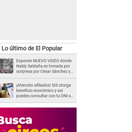
Lo último de El Popular
Exponen NUEVO VIDEO donde
Naldy Saldaña es tomada por
sorpresa por César Sánchez y
ella evidencia su REACCIÓN: Le
agarró la mano
¡Atención afiliados! SIS otorga
beneficio económico y así
puedes consultar con tu DNI si
te corresponde