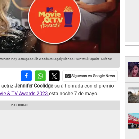
merican Pie y la amiga de Elle Woods en Legally Blonde.
Fuente: El Popular
-
Crédito:
 actriz
Jennifer Coolidge
será honrada con el premio
ie & TV Awards 2023
esta noche 7 de mayo.