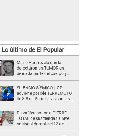
Lo último de El Popular
Mario Hart revela que le
detectaron un TUMOR en
delicada parte del cuerpo y
expone diagnóstico: "Dolores
muy fuertes..."
SILENCIO SÍSMICO | IGP
advierte posible TERREMOTO
de 8.8 en Perú: estas son las
zonas más expuestas
Plaza Vea anuncia CIERRE
TOTAL de sus tiendas a nivel
nacional durante el 12 de
agosto por este MOTIVO