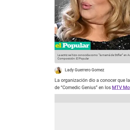
La actriz se hizo conocida como “la mamá de Stifler” en A
Composición: El Popular
Lady Guerrero Gomez
La organización dio a conocer que la
de “Comedic Genius” en los
MTV Mov