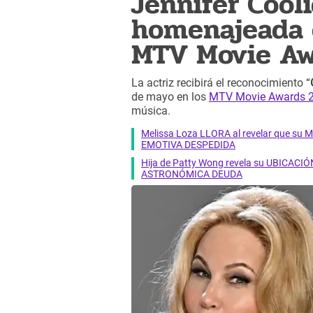
Jennifer Cool
homenajeada 
MTV Movie Aw
La actriz recibirá el reconocimiento “
de mayo en los
MTV Movie Awards 
música.
Melissa Loza LLORA al revelar que su M
EMOTIVA DESPEDIDA
Hija de Patty Wong revela su UBICACIÓN
ASTRONÓMICA DEUDA