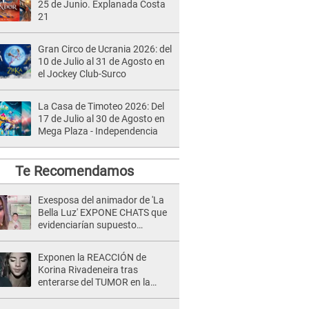
25 de Junio. Explanada Costa
21
Gran Circo de Ucrania 2026: del
10 de Julio al 31 de Agosto en
el Jockey Club-Surco
La Casa de Timoteo 2026: Del
17 de Julio al 30 de Agosto en
Mega Plaza - Independencia
Te Recomendamos
Exesposa del animador de 'La
Bella Luz' EXPONE CHATS que
evidenciarían supuesto
romance clandestino con Naldy
Saldaña, pese a tener pareja
Exponen la REACCIÓN de
Korina Rivadeneira tras
enterarse del TUMOR en la
cabeza de Mario Hart: "Ella
estaba muy..."