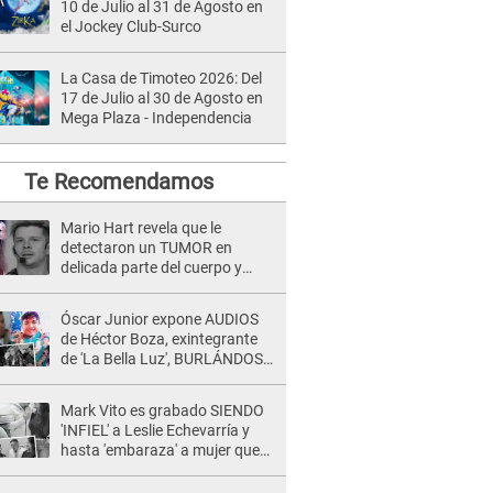
10 de Julio al 31 de Agosto en
el Jockey Club-Surco
La Casa de Timoteo 2026: Del
17 de Julio al 30 de Agosto en
Mega Plaza - Independencia
Te Recomendamos
Mario Hart revela que le
detectaron un TUMOR en
delicada parte del cuerpo y
expone diagnóstico: "Dolores
muy fuertes..."
Óscar Junior expone AUDIOS
de Héctor Boza, exintegrante
de 'La Bella Luz', BURLÁNDOSE
de Anely Dávila tras acusarlo
de maltrato: "Grábame..."
Mark Vito es grabado SIENDO
'INFIEL' a Leslie Echevarría y
hasta 'embaraza' a mujer que
sería su AMANTE: "¡Eres un
desgraciado! "