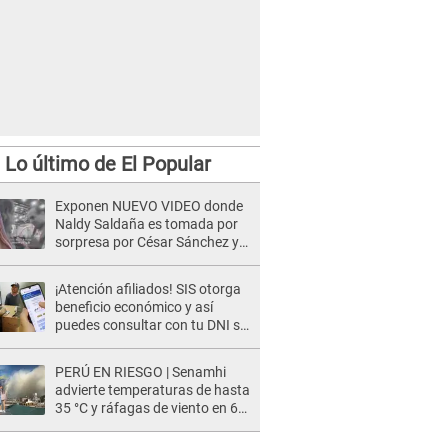
Lo último de El Popular
Exponen NUEVO VIDEO donde
Naldy Saldaña es tomada por
sorpresa por César Sánchez y
ella evidencia su REACCIÓN: Le
agarró la mano
¡Atención afiliados! SIS otorga
beneficio económico y así
puedes consultar con tu DNI si
te corresponde
PERÚ EN RIESGO | Senamhi
advierte temperaturas de hasta
35 °C y ráfagas de viento en 6
regiones del país