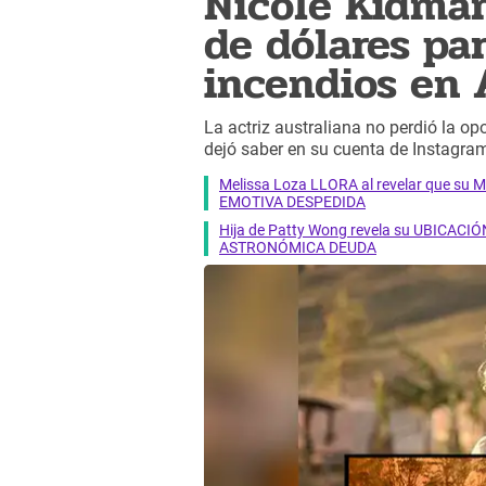
Nicole Kidma
de dólares pa
incendios en 
La actriz australiana no perdió la op
dejó saber en su cuenta de Instagra
Melissa Loza LLORA al revelar que su M
EMOTIVA DESPEDIDA
Hija de Patty Wong revela su UBICACIÓN
ASTRONÓMICA DEUDA