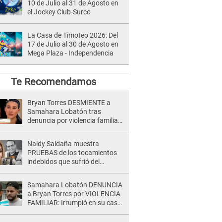
10 de Julio al 31 de Agosto en
el Jockey Club-Surco
La Casa de Timoteo 2026: Del
17 de Julio al 30 de Agosto en
Mega Plaza - Independencia
Te Recomendamos
Bryan Torres DESMIENTE a
Samahara Lobatón tras
denuncia por violencia familiar
y toma dura decisión: "Otra
mentira, que me perdonen mis
Naldy Saldaña muestra
hijos, pero..."
PRUEBAS de los tocamientos
indebidos que sufrió del
director de La Bella Luz y SE
QUIEBRA: "Estaba asustada"
Samahara Lobatón DENUNCIA
a Bryan Torres por VIOLENCIA
FAMILIAR: Irrumpió en su casa
y la atacó en la calle