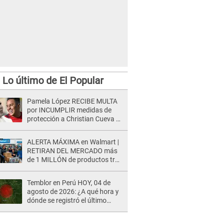
Lo último de El Popular
Pamela López RECIBE MULTA
por INCUMPLIR medidas de
protección a Christian Cueva y
juez le da ULTIMÁTUM: "Debe
abonar en 3 días"
ALERTA MÁXIMA en Walmart |
RETIRAN DEL MERCADO más
de 1 MILLÓN de productos tras
causar HERIDAS GRAVES en
usuarios
Temblor en Perú HOY, 04 de
agosto de 2026: ¿A qué hora y
dónde se registró el último
sismo, según IGP?