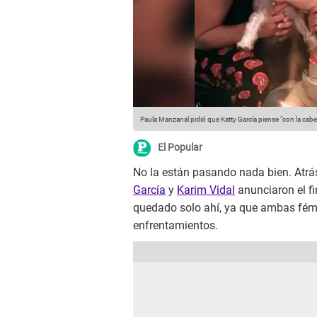
Paula Manzanal pidió que Katty García piense "con la cabez
El Popular
No la están pasando nada bien. Atr
García
y
Karim Vidal
anunciaron el f
quedado solo ahí, ya que ambas fémi
enfrentamientos.