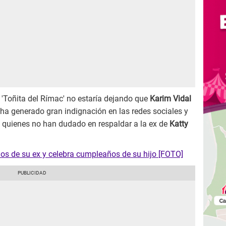
 'Toñita del Rímac' no estaría dejando que
Karim Vidal
 ha generado gran indignación en las redes sociales y
, quienes no han dudado en respaldar a la ex de
Katty
mos de su ex y celebra cumpleaños de su hijo [FOTO]