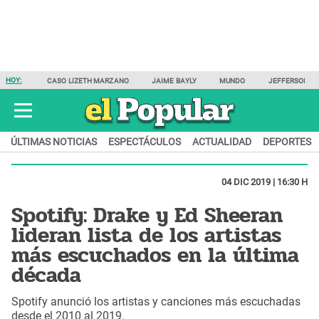
HOY:
CASO LIZETH MARZANO
JAIME BAYLY
MUNDO
JEFFERSON F
ÚLTIMAS NOTICIAS
ESPECTÁCULOS
ACTUALIDAD
DEPORTES
04 DIC 2019 | 16:30 H
Spotify: Drake y Ed Sheeran
lideran lista de los artistas
más escuchados en la última
década
Spotify anunció los artistas y canciones más escuchadas
desde el 2010 al 2019.