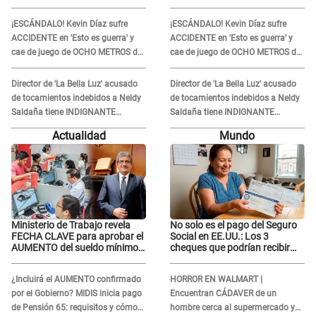
para DEFENDER a director:
para DEFENDER a director:
"Que he tenido algo..."
"Que he tenido algo..."
¡ESCÁNDALO! Kevin Díaz sufre
¡ESCÁNDALO! Kevin Díaz sufre
ACCIDENTE en 'Esto es guerra' y
ACCIDENTE en 'Esto es guerra' y
cae de juego de OCHO METROS de
cae de juego de OCHO METROS de
altura: "La colchoneta se rompe..."
altura: "La colchoneta se rompe..."
Director de 'La Bella Luz' acusado
Director de 'La Bella Luz' acusado
de tocamientos indebidos a Neldy
de tocamientos indebidos a Neldy
Saldaña tiene INDIGNANTE
Saldaña tiene INDIGNANTE
reacción ante denuncia
reacción ante denuncia
Actualidad
Mundo
Ministerio de Trabajo revela
No solo es el pago del Seguro
FECHA CLAVE para aprobar el
Social en EE.UU.: Los 3
AUMENTO del sueldo mínimo:
cheques que podrían recibir
"Tenemos que activar..."
millones de personas en
agosto
¿Incluirá el AUMENTO confirmado
HORROR EN WALMART |
por el Gobierno? MIDIS inicia pago
Encuentran CÁDAVER de un
de Pensión 65: requisitos y cómo
hombre cerca al supermercado y