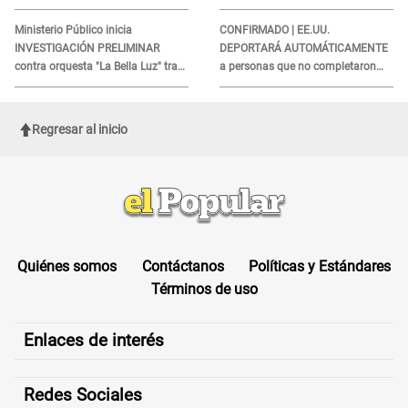
obtener el beneficio economico
esto reveló la autopsia que le
realizaron
Ministerio Público inicia
CONFIRMADO | EE.UU.
INVESTIGACIÓN PRELIMINAR
DEPORTARÁ AUTOMÁTICAMENTE
contra orquesta "La Bella Luz" tras
a personas que no completaron
DENUNCIA de Naldy Saldaña
este formulario clave
Regresar al inicio
Quiénes somos
Contáctanos
Políticas y Estándares
Términos de uso
Enlaces de interés
Redes Sociales