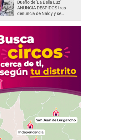
Dueño de 'La Bella Luz'
ANUNCIA DESPIDOS tras
denuncia de Naldy y se
pronuncia sobre cantantes:
"Mis chicas están siendo
vulneradas"