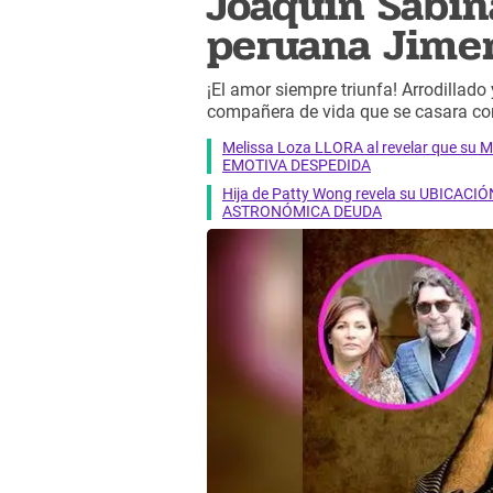
Joaquín Sabin
peruana Jime
¡El amor siempre triunfa! Arrodillado
compañera de vida que se casara con
Melissa Loza LLORA al revelar que su M
EMOTIVA DESPEDIDA
Hija de Patty Wong revela su UBICACIÓN
ASTRONÓMICA DEUDA