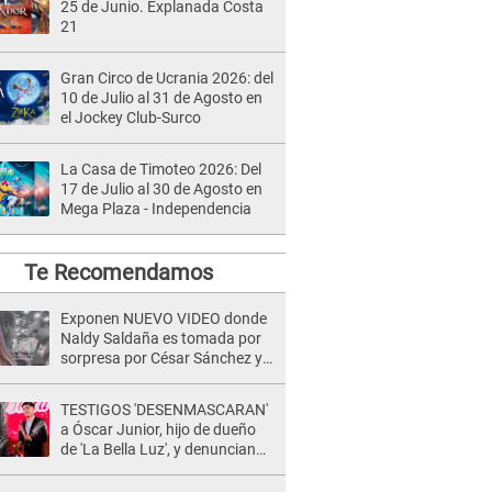
25 de Junio. Explanada Costa
21
Gran Circo de Ucrania 2026: del
10 de Julio al 31 de Agosto en
el Jockey Club-Surco
La Casa de Timoteo 2026: Del
17 de Julio al 30 de Agosto en
Mega Plaza - Independencia
Te Recomendamos
Exponen NUEVO VIDEO donde
Naldy Saldaña es tomada por
sorpresa por César Sánchez y
ella evidencia su REACCIÓN: Le
agarró la mano
TESTIGOS 'DESENMASCARAN'
a Óscar Junior, hijo de dueño
de 'La Bella Luz', y denuncian
maltratos en la orquesta: "Los
humilla..."