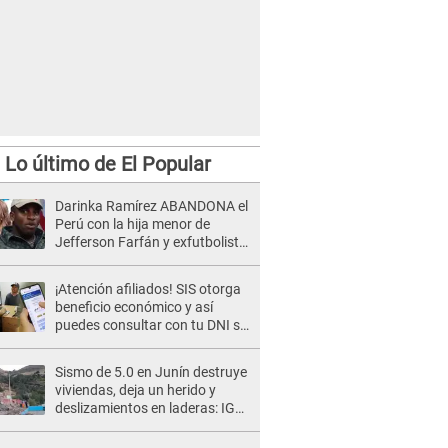
Lo último de El Popular
Darinka Ramírez ABANDONA el
Perú con la hija menor de
Jefferson Farfán y exfutbolista
REACCIONA: "A ti que..."
¡Atención afiliados! SIS otorga
beneficio económico y así
puedes consultar con tu DNI si
te corresponde
Sismo de 5.0 en Junín destruye
viviendas, deja un herido y
deslizamientos en laderas: IGP
alerta sobre posibles réplicas