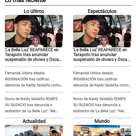
Lo más reciente
Lo último
Espectáculos
'La Bella Luz' REAPARECE en
'La Bella Luz' REAPARECE en
Tarapoto tras anunciar
Tarapoto tras anunciar
suspensión de shows y Óscar
suspensión de shows y Óscar
Junior se JUSTIFICA: "Por un
Junior se JUSTIFICA: "Por un
error no vamos a pagar todos"
error no vamos a pagar todos"
Fernanda Urbina desata
Fernanda Urbina desata
INDIGNACIÓN tras calificar
INDIGNACIÓN tras calificar
denuncia de Naldy Saldaña como
denuncia de Naldy Saldaña como
'acto bochornoso': "No es justo
'acto bochornoso': "No es justo
atacar a otra mujer"
atacar a otra mujer"
Novio de Naldy Saldaña ROMPE
Novio de Naldy Saldaña ROMPE
SU SILENCIO tras denuncia a
SU SILENCIO tras denuncia a
exdirector de 'La Bella Luz': "Me
exdirector de 'La Bella Luz': "Me
basta con que ella esté bien"
basta con que ella esté bien"
Actualidad
Mundo