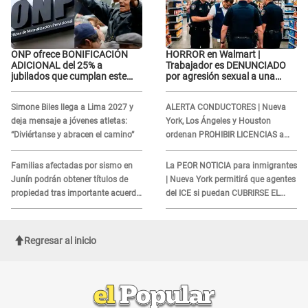
ONP ofrece BONIFICACIÓN
HORROR en Walmart |
ADICIONAL del 25% a
Trabajador es DENUNCIADO
jubilados que cumplan este
por agresión sexual a una
REQUISITO: revisa si accedes
cliente y su respuesta
aquí
INDIGNÓ A TODOS
Simone Biles llega a Lima 2027 y
ALERTA CONDUCTORES | Nueva
deja mensaje a jóvenes atletas:
York, Los Ángeles y Houston
“Diviértanse y abracen el camino”
ordenan PROHIBIR LICENCIAS a
quienes no presenten ESTE
DOCUMENTO
Familias afectadas por sismo en
La PEOR NOTICIA para inmigrantes
Junín podrán obtener títulos de
| Nueva York permitirá que agentes
propiedad tras importante acuerdo
del ICE si puedan CUBRIRSE EL
de Cofopri
ROSTRO
Regresar al inicio