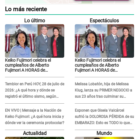
Lo más reciente
Lo último
Espectáculos
Keiko Fujimori celebra el
Keiko Fujimori celebra el
cumpleaños de Alberto
cumpleaños de Alberto
Fujimori A HORAS de
Fujimori A HORAS de
juramentar y le dedica mensaje
juramentar y le dedica mensaje
Temblor en Perú HOY, 28 de julio de
Melissa Lobatón, hija de Melissa
2026: ¿A qué hora y dónde se
Klug, lanza su PRIMER NEGOCIO a
registró el último sismo, según
sus 23 años tras culminar su
IGP?
PRESTIGIOSA carrera
EN VIVO | Mensaje a la Nación de
Exponen que Gisela Valcárcel
Keiko Fujimori: ¿A qué hora inicia y
sufrió la DOLOROSA PÉRDIDA de su
dónde ver la ceremonia protocolar?
EMBARAZO: Esto es TODO lo que
se sabe
Actualidad
Mundo