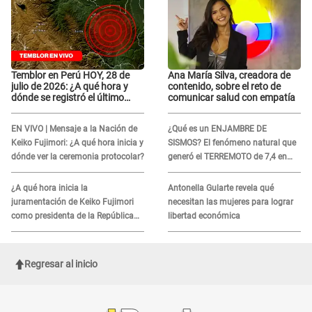
Temblor en Perú HOY, 28 de
Ana María Silva, creadora de
julio de 2026: ¿A qué hora y
contenido, sobre el reto de
dónde se registró el último
comunicar salud con empatía
sismo, según IGP?
EN VIVO | Mensaje a la Nación de
¿Qué es un ENJAMBRE DE
Keiko Fujimori: ¿A qué hora inicia y
SISMOS? El fenómeno natural que
dónde ver la ceremonia protocolar?
generó el TERREMOTO de 7,4 en
México y en otros 2 países de
Sudamérica
¿A qué hora inicia la
Antonella Gularte revela qué
juramentación de Keiko Fujimori
necesitan las mujeres para lograr
como presidenta de la República
libertad económica
para el período 2026-2030?
Regresar al inicio