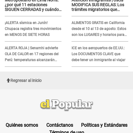
¿por qué 11 estaciones
MODIFICA SUS REGLAS: Los
SIGUEN CERRADAS y cuándo
trámites migratorios que
funcionaría toda la
podrían necesitar tu prueba de
ampliación?
ADN
¡ALERTA sísmica en Junín!
ALIMENTOS GRATIS en California
Chupaca registra tres movimientos
desde el 10 al 13 de agosto: Estos
en MENOS DE SIETE HORAS
son los LUGARES y horarios para
recibir la ayuda
ALERTA ROJA | Senamhi advierte
ICE en los aeropuertos de EE.UU.:
OLA DE CALOR en 17 regiones del
Los DOCUMENTOS CLAVE que
Perú: temperaturas alcanzarán
debe tener un inmigrante al viajar
hasta los 37 °C
Regresar al inicio
Quiénes somos
Contáctanos
Políticas y Estándares
Términos de uso