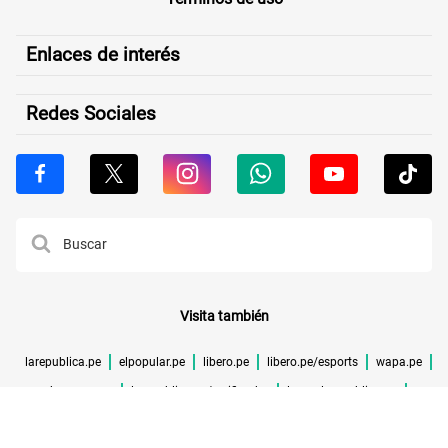
Enlaces de interés
Redes Sociales
Visita también
larepublica.pe
elpopular.pe
libero.pe
libero.pe/esports
wapa.pe
buenazo.pe
larepublica.pe/verificador
lrmas.larepublica.pe
cuponidad.pe