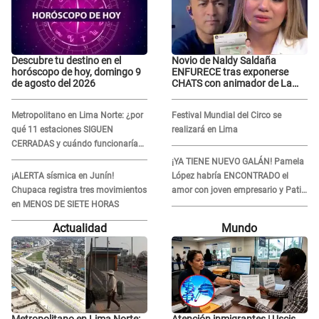
Descubre tu destino en el
Novio de Naldy Saldaña
horóscopo de hoy, domingo 9
ENFURECE tras exponerse
de agosto del 2026
CHATS con animador de La
Bella Luz y ADVIERTE:
"Estúp@&# que cree que..."
Metropolitano en Lima Norte: ¿por
Festival Mundial del Circo se
qué 11 estaciones SIGUEN
realizará en Lima
CERRADAS y cuándo funcionaría
toda la ampliación?
¡YA TIENE NUEVO GALÁN! Pamela
¡ALERTA sísmica en Junín!
López habría ENCONTRADO el
Chupaca registra tres movimientos
amor con joven empresario y Pati
en MENOS DE SIETE HORAS
Lorena la ECHA en VIVO
Actualidad
Mundo
Metropolitano en Lima Norte:
Atención inmigrantes | Uscis