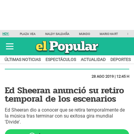
HOY:
PLAZA VEA
NALDY SALDAÑA
MUNDO
MARIO HART
SAM
ÚLTIMAS NOTICIAS
ESPECTÁCULOS
ACTUALIDAD
DEPORTES
28 AGO 2019 | 12:45 H
Ed Sheeran anunció su retiro
temporal de los escenarios
Ed Sheeran dio a conocer que se retira temporalmente de
la música tras terminar con su exitosa gira mundial
'Divide'.