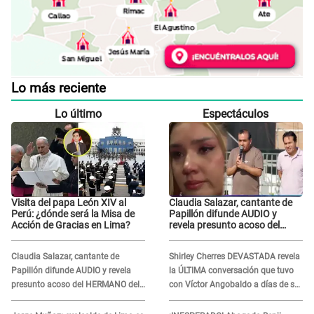
Lo más reciente
Lo último
Espectáculos
Visita del papa León XIV al
Claudia Salazar, cantante de
Perú: ¿dónde será la Misa de
Papillón difunde AUDIO y
Acción de Gracias en Lima?
revela presunto acoso del
HERMANO del director musical
de La Bella Luz: "Me quedé
Claudia Salazar, cantante de
Shirley Cherres DEVASTADA revela
asustada, en shock"
Papillón difunde AUDIO y revela
la ÚLTIMA conversación que tuvo
presunto acoso del HERMANO del
con Víctor Angobaldo a días de su
director musical de La Bella Luz:
inesperada partida: "Hace dos
"Me quedé asustada, en shock"
semanas"