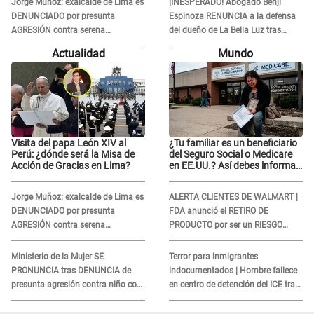
Jorge Muñoz: exalcalde de Lima es
¡INESPERADO! Abogado Benji
DENUNCIADO por presunta
Espinoza RENUNCIA a la defensa
AGRESIÓN contra serena
del dueño de La Bella Luz tras
GESTANTE en Miraflores
difusión de POLÉMICO audio:
Actualidad
Mundo
"Nada que defender"
Visita del papa León XIV al
¿Tu familiar es un beneficiario
Perú: ¿dónde será la Misa de
del Seguro Social o Medicare
Acción de Gracias en Lima?
en EE.UU.? Así debes informar
sobre su muerte para EVITAR
COBROS
Jorge Muñoz: exalcalde de Lima es
ALERTA CLIENTES DE WALMART |
DENUNCIADO por presunta
FDA anunció el RETIRO DE
AGRESIÓN contra serena
PRODUCTO por ser un RIESGO
GESTANTE en Miraflores
MORTAL para consumidores: ¿Cuál
es?
Ministerio de la Mujer SE
Terror para inmigrantes
PRONUNCIA tras DENUNCIA de
indocumentados | Hombre fallece
presunta agresión contra niño con
en centro de detención del ICE tras
autismo en Surco
sufrir una "emergencia médica"