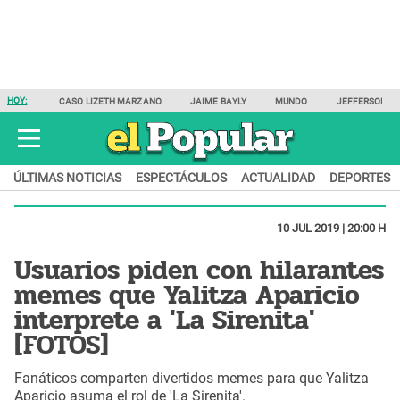
HOY:
CASO LIZETH MARZANO
JAIME BAYLY
MUNDO
JEFFERSON F
ÚLTIMAS NOTICIAS
ESPECTÁCULOS
ACTUALIDAD
DEPORTES
10 JUL 2019 | 20:00 H
Usuarios piden con hilarantes
memes que Yalitza Aparicio
interprete a 'La Sirenita'
[FOTOS]
Fanáticos comparten divertidos memes para que Yalitza
Aparicio asuma el rol de 'La Sirenita'.