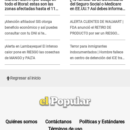
todo el litoral: estas son las
del Seguro Social o Medicare
zonas afectadas hasta el 11
en EE.UU.? Así debes informar
de agosto
sobre su muerte para EVITAR
COBROS
¡Atención afiliados! SIS otorga
ALERTA CLIENTES DE WALMART |
beneficio económico y así puedes
FDA anunció el RETIRO DE
consultar con tu DNI si te
PRODUCTO por ser un RIESGO
corresponde
MORTAL para consumidores: ¿Cuál
es?
¡Alerta en Lambayeque! El intenso
Terror para inmigrantes
calor pone en RIESGO las cosechas
indocumentados | Hombre fallece
de MANGO y PALTA
en centro de detención del ICE tras
sufrir una "emergencia médica"
Regresar al inicio
Quiénes somos
Contáctanos
Políticas y Estándares
Términos de uso