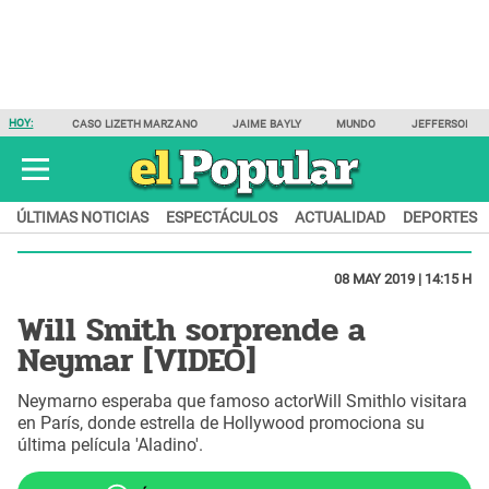
HOY:
CASO LIZETH MARZANO
JAIME BAYLY
MUNDO
JEFFERSON F
ÚLTIMAS NOTICIAS
ESPECTÁCULOS
ACTUALIDAD
DEPORTES
08 MAY 2019 | 14:15 H
Will Smith sorprende a
Neymar [VIDEO]
Neymarno esperaba que famoso actorWill Smithlo visitara
en París, donde estrella de Hollywood promociona su
última película 'Aladino'.