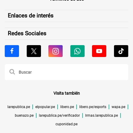
Enlaces de interés
Redes Sociales
Visita también
larepublica.pe
elpopular.pe
libero.pe
libero.pe/esports
wapa.pe
buenazo.pe
larepublica.pe/verificador
lrmas.larepublica.pe
cuponidad.pe