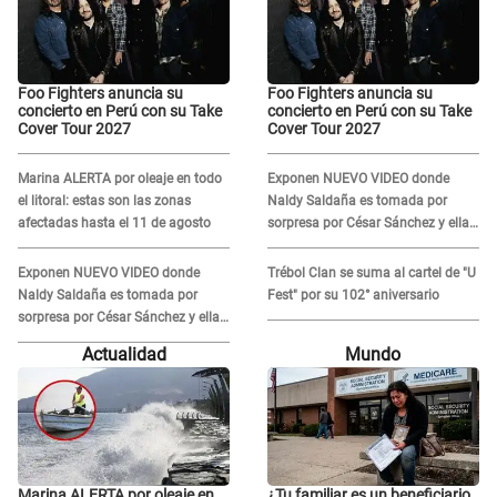
Foo Fighters anuncia su
Foo Fighters anuncia su
concierto en Perú con su Take
concierto en Perú con su Take
Cover Tour 2027
Cover Tour 2027
Marina ALERTA por oleaje en todo
Exponen NUEVO VIDEO donde
el litoral: estas son las zonas
Naldy Saldaña es tomada por
afectadas hasta el 11 de agosto
sorpresa por César Sánchez y ella
evidencia su REACCIÓN: Le agarró
la mano
Exponen NUEVO VIDEO donde
Trébol Clan se suma al cartel de "U
Naldy Saldaña es tomada por
Fest" por su 102° aniversario
sorpresa por César Sánchez y ella
evidencia su REACCIÓN: Le agarró
Actualidad
Mundo
la mano
Marina ALERTA por oleaje en
¿Tu familiar es un beneficiario