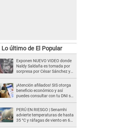
Lo último de El Popular
Exponen NUEVO VIDEO donde
Naldy Saldaña es tomada por
sorpresa por César Sánchez y
ella evidencia su REACCIÓN: Le
agarró la mano
¡Atención afiliados! SIS otorga
beneficio económico y así
puedes consultar con tu DNI si
te corresponde
PERÚ EN RIESGO | Senamhi
advierte temperaturas de hasta
35 °C y ráfagas de viento en 6
regiones del país