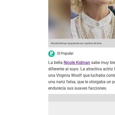
Nicole Kidman sorprende con cambio de look
El Popular
La bella
Nicole Kidman
sabe muy bie
diferente al suyo. La atractiva actri
una Virginia Woolf que luchaba con
una nariz falsa, que le otorgaba un p
endurecía sus suaves facciones.