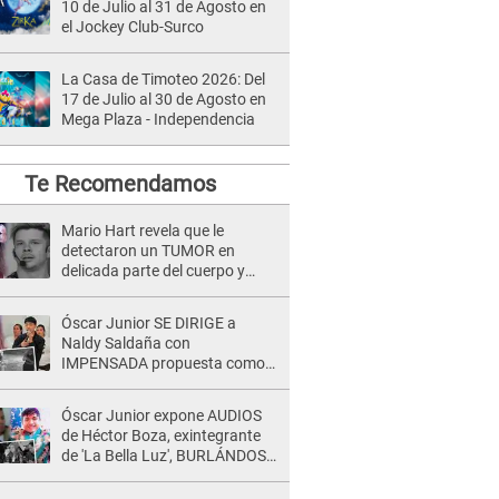
10 de Julio al 31 de Agosto en
el Jockey Club-Surco
La Casa de Timoteo 2026: Del
17 de Julio al 30 de Agosto en
Mega Plaza - Independencia
Te Recomendamos
Mario Hart revela que le
detectaron un TUMOR en
delicada parte del cuerpo y
expone diagnóstico: "Dolores
muy fuertes..."
Óscar Junior SE DIRIGE a
Naldy Saldaña con
IMPENSADA propuesta como
nuevo líder de 'La Bella Luz' tras
denuncia: "Otro tipo de ley..."
Óscar Junior expone AUDIOS
de Héctor Boza, exintegrante
de 'La Bella Luz', BURLÁNDOSE
de Anely Dávila tras acusarlo
de maltrato: "Grábame..."