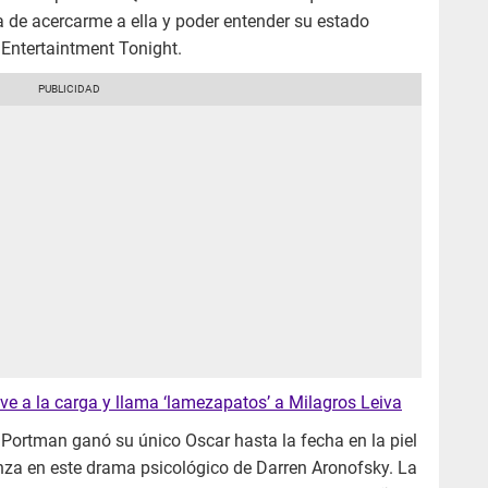
a de acercarme a ella y poder entender su estado
 Entertaintment Tonight.
e a la carga y llama ‘lamezapatos’ a Milagros Leiva
 Portman ganó su único Oscar hasta la fecha en la piel
anza en este drama psicológico de Darren Aronofsky. La