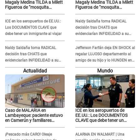
Magaly Medina TILDA a Milett
Magaly Medina TILDA a Milett
Figueroa de “mosquita
Figueroa de “mosquita
muerta” y cuestiona su
muerta” y cuestiona su
RECONCILIACIÓN con
RECONCILIACIÓN con
ICE en los aeropuertos de EE.UU.:
Naldy Saldaña toma RADICAL
Marcelo Tinelli en TV argentina
Marcelo Tinelli en TV argentina
Los DOCUMENTOS CLAVE que
decisión tras CHATS que
debe tener un inmigrante al viajar
evidenciarían INFIDELIDAD a su
novio con animador de 'La Bella
Luz': "Un día..."
Naldy Saldaña toma RADICAL
Jefferson Farfán deja EN SHOCK al
decisión tras CHATS que
regalar LUJOSO departamento al
evidenciarían INFIDELIDAD a su
amigo de su hijo y lo HUNDEN en
novio con animador de 'La Bella
redes: "A su hija se lo negó"
Actualidad
Mundo
Luz': "Un día..."
Caso de MALARIA en
ICE en los aeropuertos de
Lambayeque: paciente estuvo
EE.UU.: Los DOCUMENTOS
en Camerún y familiares
CLAVE que debe tener un
denuncian demora en
inmigrante al viajar
tratamiento
¡Pescado más CARO! Oleaje
ALARMA EN WALMART | Una