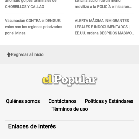
anómalo golpea terminales de
sencilla acción de un menor
CHORRILLOS Y CALLAO
movilizó a la POLICÍA e iniciaron
una investigación por lo hallado:
¿Qué ocurrió?
Vacunación CONTRA el DENGUE:
ALERTA MÁXIMA INMIGRANTES
estas son las regiones priorizadas
LEGALES E INDOCUMENTADOS |
por el Minsa
EE.UU. ordena DESPIDOS MASIVOS
y DEPORTACIONES a estos
extranjeros
Regresar al inicio
Quiénes somos
Contáctanos
Políticas y Estándares
Términos de uso
Enlaces de interés