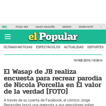
HOY:
PLAZA VEA
NALDY SALDAÑA
MUNDO
MARIO HART
SAM
ÚLTIMAS NOTICIAS
ESPECTÁCULOS
ACTUALIDAD
DEPORTES
19 FEB 2019 | 10:30 H
El Wasap de JB realiza
encuesta para recrear parodia
de Nicola Porcella en El valor
de la verdad [FOTO]
A través de su cuenta de Facebook, el cómico Jorge
Benavides lanzó una pregunta a sus seguidores sobre