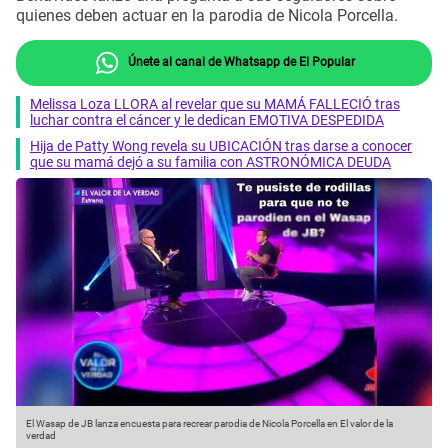
quienes deben actuar en la parodia de Nicola Porcella.
Únete al canal de Whatsapp de El Popular
Melissa Loza LLORA al revelar que su MAMÁ FALLECIÓ tras
luchar contra el cáncer y le dedican EMOTIVA DESPEDIDA
Hija de Patty Wong revela su UBICACIÓN tras darse a conocer
que su mamá dejó a su familia con ASTRONÓMICA DEUDA
El Wasap de JB lanza encuesta para recrear parodia de Nicola Porcella en El valor de la
verdad