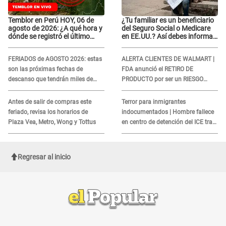
Temblor en Perú HOY, 06 de
¿Tu familiar es un beneficiario
agosto de 2026: ¿A qué hora y
del Seguro Social o Medicare
dónde se registró el último
en EE.UU.? Así debes informar
sismo, según IGP?
sobre su muerte para EVITAR
COBROS
FERIADOS de AGOSTO 2026: estas
ALERTA CLIENTES DE WALMART |
son las próximas fechas de
FDA anunció el RETIRO DE
descanso que tendrán miles de
PRODUCTO por ser un RIESGO
peruanos
MORTAL para consumidores: ¿Cuál
es?
Antes de salir de compras este
Terror para inmigrantes
feriado, revisa los horarios de
indocumentados | Hombre fallece
Plaza Vea, Metro, Wong y Tottus
en centro de detención del ICE tras
sufrir una "emergencia médica"
Regresar al inicio