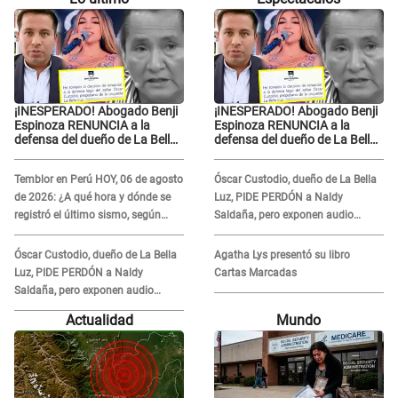
¡INESPERADO! Abogado Benji
¡INESPERADO! Abogado Benji
Espinoza RENUNCIA a la
Espinoza RENUNCIA a la
defensa del dueño de La Bella
defensa del dueño de La Bella
Luz tras difusión de
Luz tras difusión de
POLÉMICO audio: "Nada que
POLÉMICO audio: "Nada que
Temblor en Perú HOY, 06 de agosto
Óscar Custodio, dueño de La Bella
defender"
defender"
de 2026: ¿A qué hora y dónde se
Luz, PIDE PERDÓN a Naldy
registró el último sismo, según
Saldaña, pero exponen audio
IGP?
donde le reclama por VIDEOS: "No
hay necesidad de grabar"
Óscar Custodio, dueño de La Bella
Agatha Lys presentó su libro
Luz, PIDE PERDÓN a Naldy
Cartas Marcadas
Saldaña, pero exponen audio
donde le reclama por VIDEOS: "No
Actualidad
Mundo
hay necesidad de grabar"