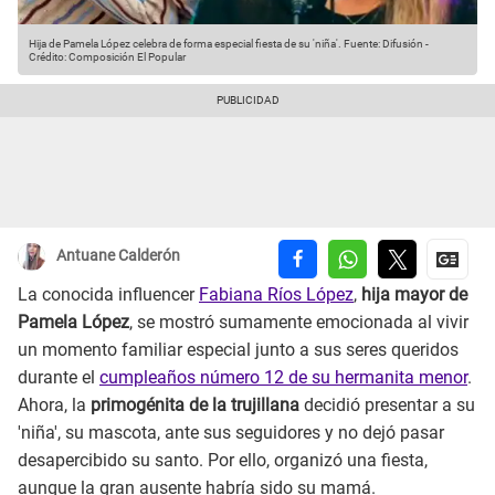
Hija de Pamela López celebra de forma especial fiesta de su 'niña'.
Fuente: Difusión
-
Crédito: Composición El Popular
Antuane Calderón
La conocida influencer
Fabiana Ríos López
,
hija mayor de
Pamela López
, se mostró sumamente emocionada al vivir
un momento familiar especial junto a sus seres queridos
durante el
cumpleaños número 12 de su hermanita menor
.
Ahora, la
primogénita de la trujillana
decidió presentar a su
'niña', su mascota, ante sus seguidores y no dejó pasar
desapercibido su santo. Por ello, organizó una fiesta,
aunque la gran ausente habría sido su mamá.