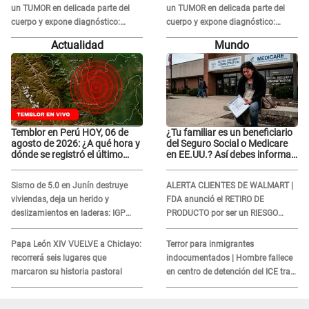
un TUMOR en delicada parte del
un TUMOR en delicada parte del
cuerpo y expone diagnóstico:
cuerpo y expone diagnóstico:
"Dolores muy fuertes..."
"Dolores muy fuertes..."
Actualidad
Mundo
Temblor en Perú HOY, 06 de
¿Tu familiar es un beneficiario
agosto de 2026: ¿A qué hora y
del Seguro Social o Medicare
dónde se registró el último
en EE.UU.? Así debes informar
sismo, según IGP?
sobre su muerte para EVITAR
COBROS
Sismo de 5.0 en Junín destruye
ALERTA CLIENTES DE WALMART |
viviendas, deja un herido y
FDA anunció el RETIRO DE
deslizamientos en laderas: IGP
PRODUCTO por ser un RIESGO
alerta sobre posibles réplicas
MORTAL para consumidores: ¿Cuál
es?
Papa León XIV VUELVE a Chiclayo:
Terror para inmigrantes
recorrerá seis lugares que
indocumentados | Hombre fallece
marcaron su historia pastoral
en centro de detención del ICE tras
sufrir una "emergencia médica"