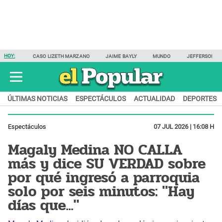
HOY:
CASO LIZETH MARZANO
JAIME BAYLY
MUNDO
JEFFERSON F
ÚLTIMAS NOTICIAS
ESPECTÁCULOS
ACTUALIDAD
DEPORTES
Espectáculos
07 JUL 2026 | 16:08 H
Magaly Medina NO CALLA
más y dice SU VERDAD sobre
por qué ingresó a parroquia
solo por seis minutos: "Hay
días que..."