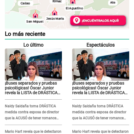
Lo más reciente
Lo último
Espectáculos
¡Buses separados y pruebas
¡Buses separados y pruebas
psicológicas! Óscar Junior
psicológicas! Óscar Junior
revela la LISTA de DRÁSTICAS
revela la LISTA de DRÁSTICAS
medidas para prevenir acoso
medidas para prevenir acoso
en 'La Bella Luz' tras caso
en 'La Bella Luz' tras caso
Naldy Saldaña toma DRÁSTICA
Naldy Saldaña toma DRÁSTICA
Naldy Saldaña
Naldy Saldaña
medida contra esposa de director
medida contra esposa de director
que la ACUSÓ de tener romance
que la ACUSÓ de tener romance
con él: "Muy triste..."
con él: "Muy triste..."
Mario Hart revela que le detectaron
Mario Hart revela que le detectaron