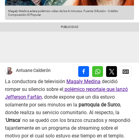
Magaly Medina aclara polémico video de los 6 minutos.
Fuente: Difusión
-
Crédito:
Composición El Popular
Antuane Calderón
La conductora de televisión
Magaly Medina
decidió
romper su silencio sobre el
polémico reportaje que lanzó
Jefferson Farfán,
donde expone que un día estuvo
solamente por seis minutos en la
parroquia de Surco
,
donde realiza su servicio comunitario. Al respecto, la
'
Urraca
' no se quedó con los brazos cruzados y respondió
tajantemente en un programa de streaming sobre el
motivo por el cual solo estuvo ese tiempo en el templo.