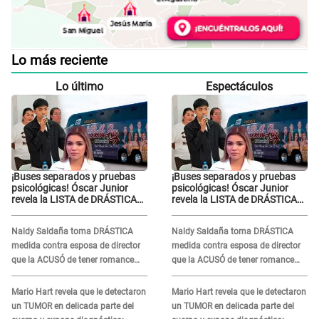
Lo más reciente
Lo último
Espectáculos
¡Buses separados y pruebas
¡Buses separados y pruebas
psicológicas! Óscar Junior
psicológicas! Óscar Junior
revela la LISTA de DRÁSTICAS
revela la LISTA de DRÁSTICAS
medidas para prevenir acoso
medidas para prevenir acoso
en 'La Bella Luz' tras caso
en 'La Bella Luz' tras caso
Naldy Saldaña toma DRÁSTICA
Naldy Saldaña toma DRÁSTICA
Naldy Saldaña
Naldy Saldaña
medida contra esposa de director
medida contra esposa de director
que la ACUSÓ de tener romance
que la ACUSÓ de tener romance
con él: "Muy triste..."
con él: "Muy triste..."
Mario Hart revela que le detectaron
Mario Hart revela que le detectaron
un TUMOR en delicada parte del
un TUMOR en delicada parte del