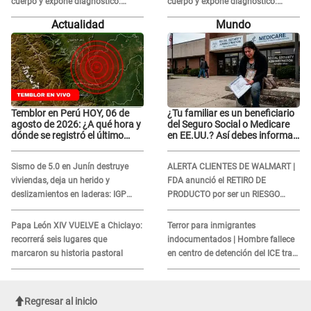
cuerpo y expone diagnóstico:
cuerpo y expone diagnóstico:
"Dolores muy fuertes..."
"Dolores muy fuertes..."
Actualidad
Mundo
Temblor en Perú HOY, 06 de
¿Tu familiar es un beneficiario
agosto de 2026: ¿A qué hora y
del Seguro Social o Medicare
dónde se registró el último
en EE.UU.? Así debes informar
sismo, según IGP?
sobre su muerte para EVITAR
COBROS
Sismo de 5.0 en Junín destruye
ALERTA CLIENTES DE WALMART |
viviendas, deja un herido y
FDA anunció el RETIRO DE
deslizamientos en laderas: IGP
PRODUCTO por ser un RIESGO
alerta sobre posibles réplicas
MORTAL para consumidores: ¿Cuál
es?
Papa León XIV VUELVE a Chiclayo:
Terror para inmigrantes
recorrerá seis lugares que
indocumentados | Hombre fallece
marcaron su historia pastoral
en centro de detención del ICE tras
sufrir una "emergencia médica"
Regresar al inicio