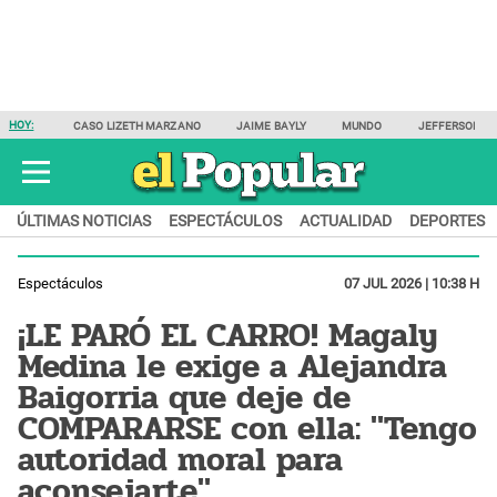
HOY:
CASO LIZETH MARZANO
JAIME BAYLY
MUNDO
JEFFERSON F
ÚLTIMAS NOTICIAS
ESPECTÁCULOS
ACTUALIDAD
DEPORTES
Espectáculos
07 JUL 2026 | 10:38 H
¡LE PARÓ EL CARRO! Magaly
Medina le exige a Alejandra
Baigorria que deje de
COMPARARSE con ella: "Tengo
autoridad moral para
aconsejarte"