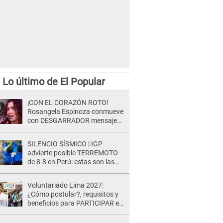
Lo último de El Popular
¡CON EL CORAZÓN ROTO!
Rosangela Espinoza conmueve
con DESGARRADOR mensaje
tras terrible pérdida: "Descansa
en paz..."
SILENCIO SÍSMICO | IGP
advierte posible TERREMOTO
de 8.8 en Perú: estas son las
zonas más expuestas
Voluntariado Lima 2027:
¿Cómo postular?, requisitos y
beneficios para PARTICIPAR en
los Juegos Panamericanos