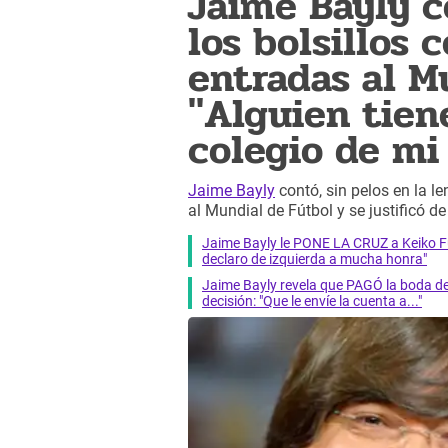
Jaime Bayly c
los bolsillos
entradas al M
"Alguien tien
colegio de mi 
Jaime Bayly
contó, sin pelos en la l
al Mundial de Fútbol y se justificó d
Jaime Bayly le PONE LA CRUZ a Keiko Fu
declaro de izquierda a mucha honra"
Jaime Bayly revela que PAGÓ la boda de 
decisión: "Que le envíe la cuenta a..."