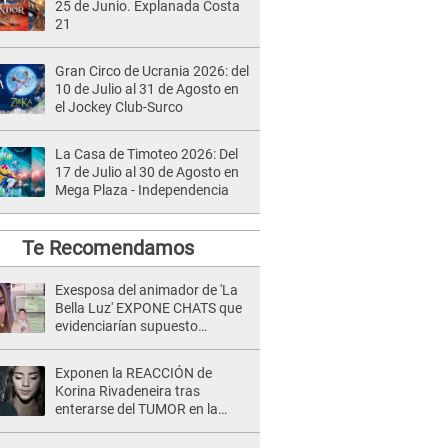
25 de Junio. Explanada Costa
21
Gran Circo de Ucrania 2026: del
10 de Julio al 31 de Agosto en
el Jockey Club-Surco
La Casa de Timoteo 2026: Del
17 de Julio al 30 de Agosto en
Mega Plaza - Independencia
Te Recomendamos
Exesposa del animador de 'La
Bella Luz' EXPONE CHATS que
evidenciarían supuesto
romance clandestino con Naldy
Saldaña, pese a tener pareja
Exponen la REACCIÓN de
Korina Rivadeneira tras
enterarse del TUMOR en la
cabeza de Mario Hart: "Ella
estaba muy..."