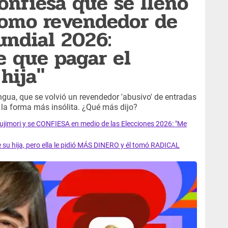
onfiesa que se llenó
 como revendedor de
undial 2026:
e que pagar el
hija"
engua, que se volvió un revendedor 'abusivo' de entradas
e la forma más insólita. ¿Qué más dijo?
jimori y se CONFIESA en medio de las Elecciones 2026: "Me
su hija, pero ella le pidió MÁS DINERO y él tomó RADICAL