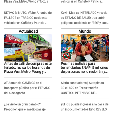
Plaza Vea, Metro, Wong y Tottus
vehicular en Cañete y Patricia
Alquinta lo confirma
ÚLTIMO MINUTO: Víctor Angobaldo
Kevin Díaz es INTERNADO y revela
FALLECE en TRÁGICO accidente
su ESTADO DE SALUD tras sufrir
vehicular en Cañete y Patricia
peligroso accidente en 'EEG' y caer
Alquinta lo confirma
desde altura de ocho metros
Actualidad
Mundo
Antes de salir de compras este
Pésimas noticias para
feriado, revisa los horarios de
beneficiarios SNAP: 5 millones
Plaza Vea, Metro, Wong y
de personas no lo recibirán y
Tottus
ESTOS INMIGRANTES ya no
califican
ATU anuncia CAMBIOS en el
Alerta conductores | Autopistas I-
transporte público por el FERIADO
30 e I-820 en Texas tendrán
del 6 de agosto
CONTROL INTENSIVO DE
SEGURIDAD: Estas serán las
HORAS CRÍTICAS
¿Se viene un gran cambio?
¿El ICE puede ingresar a la casa de
Proponen que el medio pasaje
un indocumentado? Esto REVELÓ