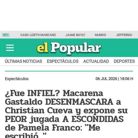
HOY:
CASO LIZETH MARZANO
JAIME BAYLY
MUNDO
JEFFERSON F
ÚLTIMAS NOTICIAS
ESPECTÁCULOS
ACTUALIDAD
DEPORTES
Espectáculos
06 JUL 2026 | 18:06 H
¿Fue INFIEL? Macarena
Gastaldo DESENMASCARA a
Christian Cueva y expone su
PEOR jugada A ESCONDIDAS
de Pamela Franco: "Me
escribió..."