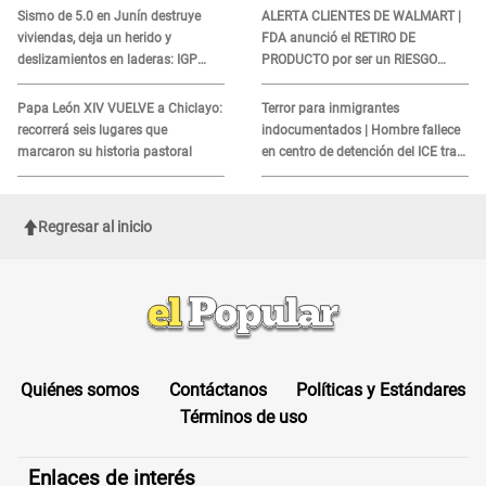
COBROS
Sismo de 5.0 en Junín destruye
ALERTA CLIENTES DE WALMART |
viviendas, deja un herido y
FDA anunció el RETIRO DE
deslizamientos en laderas: IGP
PRODUCTO por ser un RIESGO
alerta sobre posibles réplicas
MORTAL para consumidores: ¿Cuál
es?
Papa León XIV VUELVE a Chiclayo:
Terror para inmigrantes
recorrerá seis lugares que
indocumentados | Hombre fallece
marcaron su historia pastoral
en centro de detención del ICE tras
sufrir una "emergencia médica"
Regresar al inicio
Quiénes somos
Contáctanos
Políticas y Estándares
Términos de uso
Enlaces de interés