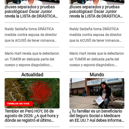
¡Buses separados y pruebas
¡Buses separados y pruebas
psicológicas! Óscar Junior
psicológicas! Óscar Junior
revela la LISTA de DRÁSTICAS
revela la LISTA de DRÁSTICAS
medidas para prevenir acoso
medidas para prevenir acoso
en 'La Bella Luz' tras caso
en 'La Bella Luz' tras caso
Naldy Saldaña toma DRÁSTICA
Naldy Saldaña toma DRÁSTICA
Naldy Saldaña
Naldy Saldaña
medida contra esposa de director
medida contra esposa de director
que la ACUSÓ de tener romance
que la ACUSÓ de tener romance
con él: "Muy triste..."
con él: "Muy triste..."
Mario Hart revela que le detectaron
Mario Hart revela que le detectaron
un TUMOR en delicada parte del
un TUMOR en delicada parte del
cuerpo y expone diagnóstico:
cuerpo y expone diagnóstico:
"Dolores muy fuertes..."
"Dolores muy fuertes..."
Actualidad
Mundo
Temblor en Perú HOY, 06 de
¿Tu familiar es un beneficiario
agosto de 2026: ¿A qué hora y
del Seguro Social o Medicare
dónde se registró el último
en EE.UU.? Así debes informar
sismo, según IGP?
sobre su muerte para EVITAR