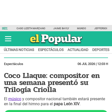
HOY:
CASO LIZETH MARZANO
JAIME BAYLY
MUNDO
JEFFERSON F
ÚLTIMAS NOTICIAS
ESPECTÁCULOS
ACTUALIDAD
DEPORTES
Espectáculos
06 JUL 2026 | 12:03 H
Coco Llaque: compositor en
una semana presentó su
Trilogía Criolla
El
músico
y compositor nacional también estará presente
en la final del himno para el
papa León XIV
.