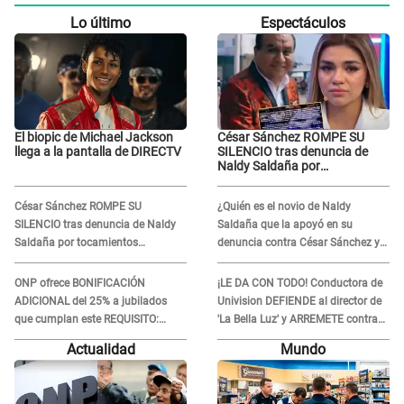
Lo último
Espectáculos
El biopic de Michael Jackson
César Sánchez ROMPE SU
llega a la pantalla de DIRECTV
SILENCIO tras denuncia de
Naldy Saldaña por
tocamientos indebidos: "Pido
respetar la presunción de
César Sánchez ROMPE SU
¿Quién es el novio de Naldy
inocencia"
SILENCIO tras denuncia de Naldy
Saldaña que la apoyó en su
Saldaña por tocamientos
denuncia contra César Sánchez y
indebidos: "Pido respetar la
confrontó al dueño de 'La Bella
presunción de inocencia"
Luz'?
ONP ofrece BONIFICACIÓN
¡LE DA CON TODO! Conductora de
ADICIONAL del 25% a jubilados
Univision DEFIENDE al director de
que cumplan este REQUISITO:
'La Bella Luz' y ARREMETE contra
revisa si accedes aquí
Naldy Saldaña: “Muchas
Actualidad
Mundo
amantes...”