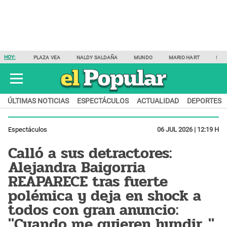
HOY:
PLAZA VEA
NALDY SALDAÑA
MUNDO
MARIO HART
SAM
ÚLTIMAS NOTICIAS
ESPECTÁCULOS
ACTUALIDAD
DEPORTES
Espectáculos
06 JUL 2026 | 12:19 H
Calló a sus detractores:
Alejandra Baigorria
REAPARECE tras fuerte
polémica y deja en shock a
todos con gran anuncio:
"Cuando me quieren hundir..."