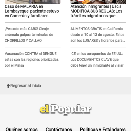
Caso de MALARIA en
Atención inmigrantes | Uscis
Lambayeque: paciente estuvo
MODIFICA SUS REGLAS: Los
en Camerún y familiares
trámites migratorios que
denuncian demora en
podrían necesitar tu prueba de
tratamiento
ADN
¡Pescado más CARO! Oleaje
ALIMENTOS GRATIS en California
anómalo golpea terminales de
desde el 10 al 13 de agosto: Estos
CHORRILLOS Y CALLAO
son los LUGARES y horarios para
recibir la ayuda
Vacunación CONTRA el DENGUE:
ICE en los aeropuertos de EE.UU.:
estas son las regiones priorizadas
Los DOCUMENTOS CLAVE que
por el Minsa
debe tener un inmigrante al viajar
Regresar al inicio
Quiénes somos
Contáctanos
Políticas y Estándares