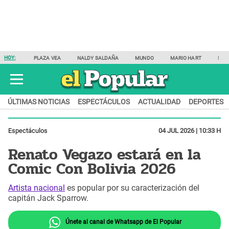
HOY:
PLAZA VEA
NALDY SALDAÑA
MUNDO
MARIO HART
SAM
ÚLTIMAS NOTICIAS
ESPECTÁCULOS
ACTUALIDAD
DEPORTES
Espectáculos
04 JUL 2026 | 10:33 H
Renato Vegazo estará en la
Comic Con Bolivia 2026
Artista nacional
es popular por su caracterización del
capitán Jack Sparrow.
Únete al canal de Whatsapp de El Popular