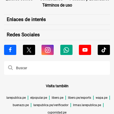
Términos de uso
Enlaces de interés
Redes Sociales
Visita también
larepublica.pe
elpopular.pe
libero.pe
libero.pe/esports
wapa.pe
buenazo.pe
larepublica.pe/verificador
lrmas.larepublica.pe
cuponidad.pe