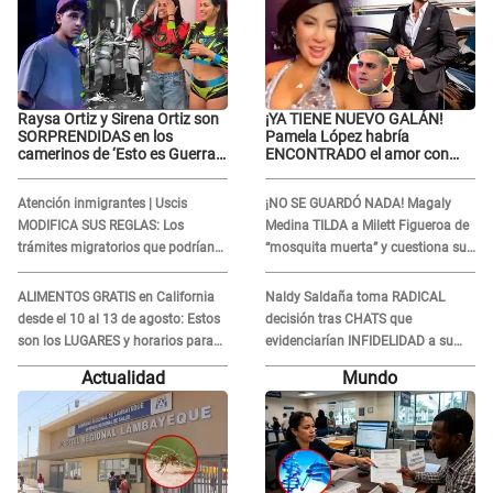
Raysa Ortiz y Sirena Ortiz son
¡YA TIENE NUEVO GALÁN!
SORPRENDIDAS en los
Pamela López habría
camerinos de ‘Esto es Guerra’
ENCONTRADO el amor con
tras FUERTE
joven empresario y Pati Lorena
ENFRENTAMIENTO con
la ECHA en VIVO
Atención inmigrantes | Uscis
¡NO SE GUARDÓ NADA! Magaly
Gabriel Moisés: “Gracias”
MODIFICA SUS REGLAS: Los
Medina TILDA a Milett Figueroa de
trámites migratorios que podrían
“mosquita muerta” y cuestiona su
necesitar tu prueba de ADN
RECONCILIACIÓN con Marcelo
Tinelli en TV argentina
ALIMENTOS GRATIS en California
Naldy Saldaña toma RADICAL
desde el 10 al 13 de agosto: Estos
decisión tras CHATS que
son los LUGARES y horarios para
evidenciarían INFIDELIDAD a su
recibir la ayuda
novio con animador de 'La Bella
Actualidad
Mundo
Luz': "Un día..."