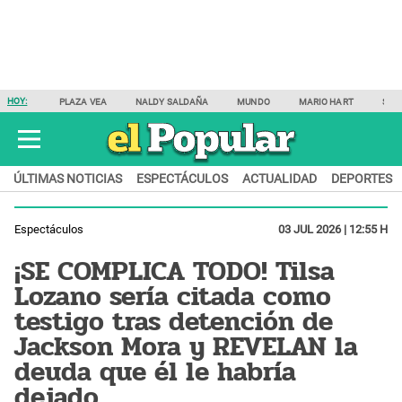
HOY:
PLAZA VEA
NALDY SALDAÑA
MUNDO
MARIO HART
SAM
ÚLTIMAS NOTICIAS
ESPECTÁCULOS
ACTUALIDAD
DEPORTES
Espectáculos
03 JUL 2026 | 12:55 H
¡SE COMPLICA TODO! Tilsa
Lozano sería citada como
testigo tras detención de
Jackson Mora y REVELAN la
deuda que él le habría
dejado