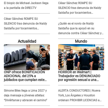
Naldy Saldaña, pese a tener
Naldy Saldaña, pese a tener
El biopic de Michael Jackson llega
César Sánchez ROMPE SU
pareja
pareja
a la pantalla de DIRECTV
SILENCIO tras denuncia de Naldy
Saldaña por tocamientos
indebidos: "Pido respetar la
César Sánchez ROMPE SU
presunción de inocencia"
SILENCIO tras denuncia de Naldy
¿Quién es el novio de Naldy
Saldaña por tocamientos
Saldaña que la apoyó en su
indebidos: "Pido respetar la
denuncia contra César Sánchez y
presunción de inocencia"
confrontó al dueño de 'La Bella
Actualidad
Mundo
Luz'?
ONP ofrece BONIFICACIÓN
HORROR en Walmart |
ADICIONAL del 25% a
Trabajador es DENUNCIADO
jubilados que cumplan este
por agresión sexual a una
REQUISITO: revisa si accedes
cliente y su respuesta
aquí
INDIGNÓ A TODOS
Simone Biles llega a Lima 2027 y
ALERTA CONDUCTORES | Nueva
deja mensaje a jóvenes atletas:
York, Los Ángeles y Houston
“Diviértanse y abracen el camino”
ordenan PROHIBIR LICENCIAS a
quienes no presenten ESTE