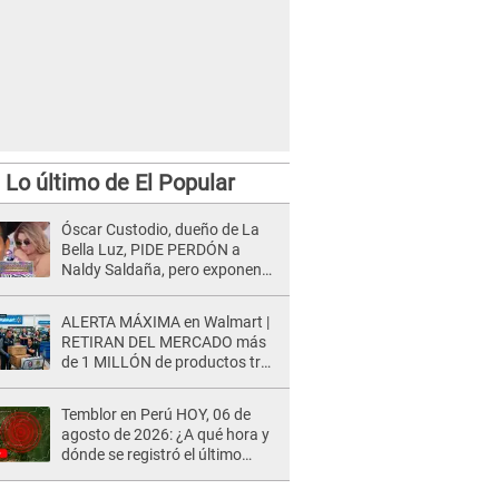
Lo último de El Popular
Óscar Custodio, dueño de La
Bella Luz, PIDE PERDÓN a
Naldy Saldaña, pero exponen
audio donde le reclama por
VIDEOS: "No hay necesidad de
ALERTA MÁXIMA en Walmart |
grabar"
RETIRAN DEL MERCADO más
de 1 MILLÓN de productos tras
causar HERIDAS GRAVES en
usuarios
Temblor en Perú HOY, 06 de
agosto de 2026: ¿A qué hora y
dónde se registró el último
sismo, según IGP?