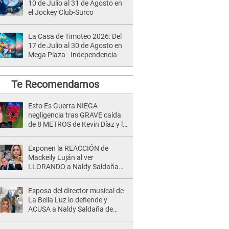
10 de Julio al 31 de Agosto en
el Jockey Club-Surco
La Casa de Timoteo 2026: Del
17 de Julio al 30 de Agosto en
Mega Plaza - Independencia
Te Recomendamos
Esto Es Guerra NIEGA
negligencia tras GRAVE caída
de 8 METROS de Kevin Díaz y lo
SEÑALAN: "No adoptó la
postura correcta"
Exponen la REACCIÓN de
Mackeily Luján al ver
LLORANDO a Naldy Saldaña
tras AGRESIÓN de director de
'La Bella Luz': Esto hizo
Esposa del director musical de
La Bella Luz lo defiende y
ACUSA a Naldy Saldaña de
tener una relación con él y
otros integrantes