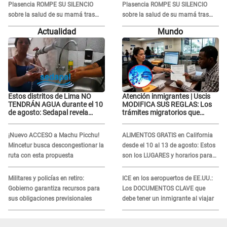
Plasencia ROMPE SU SILENCIO
Plasencia ROMPE SU SILENCIO
sobre la salud de su mamá tras
sobre la salud de su mamá tras
APARECER en centro oncológico:
APARECER en centro oncológico:
Actualidad
Mundo
“La oración tiene poder”
“La oración tiene poder”
Estos distritos de Lima NO
Atención inmigrantes | Uscis
TENDRÁN AGUA durante el 10
MODIFICA SUS REGLAS: Los
de agosto: Sedapal revela
trámites migratorios que
horarios oficiales
podrían necesitar tu prueba de
ADN
¡Nuevo ACCESO a Machu Picchu!
ALIMENTOS GRATIS en California
Mincetur busca descongestionar la
desde el 10 al 13 de agosto: Estos
ruta con esta propuesta
son los LUGARES y horarios para
recibir la ayuda
Militares y policías en retiro:
ICE en los aeropuertos de EE.UU.:
Gobierno garantiza recursos para
Los DOCUMENTOS CLAVE que
sus obligaciones previsionales
debe tener un inmigrante al viajar