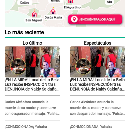
Lo más reciente
Lo último
Espectáculos
¡EN LA MIRA! Local de La Bella
¡EN LA MIRA! Local de La Bella
Luz recibe INSPECCIÓN tras
Luz recibe INSPECCIÓN tras
DENUNCIA de Naldy Saldaña
DENUNCIA de Naldy Saldaña
contra el exdirector César
contra el exdirector César
Sánchez
Sánchez
Carlos Alcántara anuncia la
Carlos Alcántara anuncia la
muerte de su madre y conmueve
muerte de su madre y conmueve
con desgarrador mensaje: “Fuiste
con desgarrador mensaje: “Fuiste
una gran mujer”
una gran mujer”
¡CONMOCIONADA¡ Yahaira
¡CONMOCIONADA¡ Yahaira