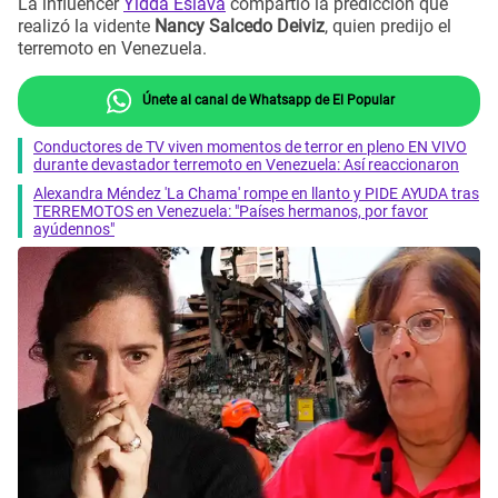
La influencer
Yidda Eslava
compartió la predicción que
realizó la vidente
Nancy Salcedo Deiviz
, quien predijo el
terremoto en Venezuela.
Únete al canal de Whatsapp de El Popular
Conductores de TV viven momentos de terror en pleno EN VIVO
durante devastador terremoto en Venezuela: Así reaccionaron
Alexandra Méndez 'La Chama' rompe en llanto y PIDE AYUDA tras
TERREMOTOS en Venezuela: "Países hermanos, por favor
ayúdennos"