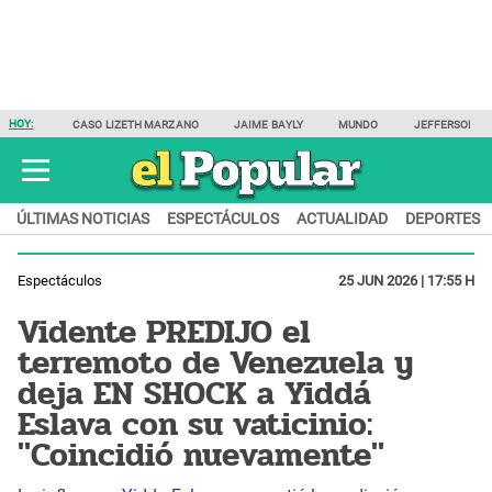
HOY:
CASO LIZETH MARZANO
JAIME BAYLY
MUNDO
JEFFERSON F
ÚLTIMAS NOTICIAS
ESPECTÁCULOS
ACTUALIDAD
DEPORTES
Espectáculos
25 JUN 2026 | 17:55 H
Vidente PREDIJO el
terremoto de Venezuela y
deja EN SHOCK a Yiddá
Eslava con su vaticinio:
"Coincidió nuevamente"