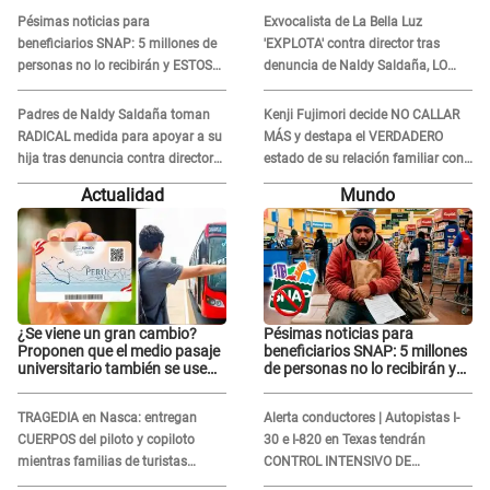
Bella Luz: "Esto no se va a
Pésimas noticias para
Exvocalista de La Bella Luz
quedar así"
beneficiarios SNAP: 5 millones de
'EXPLOTA' contra director tras
personas no lo recibirán y ESTOS
denuncia de Naldy Saldaña, LO
INMIGRANTES ya no califican
INSULTA y lanza GRAVE
advertencia: "Falta que rueden dos
Padres de Naldy Saldaña toman
Kenji Fujimori decide NO CALLAR
cabezas más"
RADICAL medida para apoyar a su
MÁS y destapa el VERDADERO
hija tras denuncia contra director
estado de su relación familiar con
musical de La Bella Luz: "Esto no
Keiko Fujimori: "Mi familia es Érika,
Actualidad
Mundo
se va a quedar así"
mi suegra..."
¿Se viene un gran cambio?
Pésimas noticias para
Proponen que el medio pasaje
beneficiarios SNAP: 5 millones
universitario también se use
de personas no lo recibirán y
sábados, domingos y feriados
ESTOS INMIGRANTES ya no
califican
TRAGEDIA en Nasca: entregan
Alerta conductores | Autopistas I-
CUERPOS del piloto y copiloto
30 e I-820 en Texas tendrán
mientras familias de turistas
CONTROL INTENSIVO DE
esperan identificación
SEGURIDAD: Estas serán las