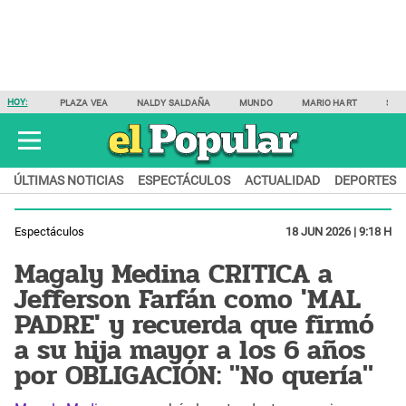
HOY:
PLAZA VEA
NALDY SALDAÑA
MUNDO
MARIO HART
SAM
ÚLTIMAS NOTICIAS
ESPECTÁCULOS
ACTUALIDAD
DEPORTES
Espectáculos
18 JUN 2026 | 9:18 H
Magaly Medina CRITICA a
Jefferson Farfán como 'MAL
PADRE' y recuerda que firmó
a su hija mayor a los 6 años
por OBLIGACIÓN: "No quería"