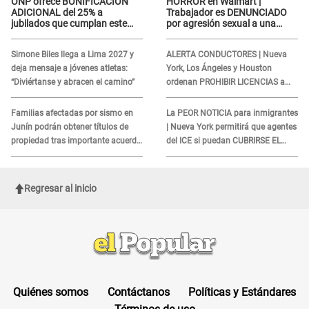
ONP ofrece BONIFICACIÓN
HORROR en Walmart |
ADICIONAL del 25% a
Trabajador es DENUNCIADO
jubilados que cumplan este
por agresión sexual a una
REQUISITO: revisa si accedes
cliente y su respuesta
aquí
INDIGNÓ A TODOS
Simone Biles llega a Lima 2027 y
ALERTA CONDUCTORES | Nueva
deja mensaje a jóvenes atletas:
York, Los Ángeles y Houston
“Diviértanse y abracen el camino”
ordenan PROHIBIR LICENCIAS a
quienes no presenten ESTE
DOCUMENTO
Familias afectadas por sismo en
La PEOR NOTICIA para inmigrantes
Junín podrán obtener títulos de
| Nueva York permitirá que agentes
propiedad tras importante acuerdo
del ICE si puedan CUBRIRSE EL
de Cofopri
ROSTRO
Regresar al inicio
Quiénes somos
Contáctanos
Políticas y Estándares