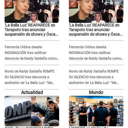
'La Bella Luz' REAPARECE en
'La Bella Luz' REAPARECE en
Tarapoto tras anunciar
Tarapoto tras anunciar
suspensión de shows y Óscar
suspensión de shows y Óscar
Junior se JUSTIFICA: "Por un
Junior se JUSTIFICA: "Por un
error no vamos a pagar todos"
error no vamos a pagar todos"
Fernanda Urbina desata
Fernanda Urbina desata
INDIGNACIÓN tras calificar
INDIGNACIÓN tras calificar
denuncia de Naldy Saldaña como
denuncia de Naldy Saldaña como
'acto bochornoso': "No es justo
'acto bochornoso': "No es justo
atacar a otra mujer"
atacar a otra mujer"
Novio de Naldy Saldaña ROMPE
Novio de Naldy Saldaña ROMPE
SU SILENCIO tras denuncia a
SU SILENCIO tras denuncia a
exdirector de 'La Bella Luz': "Me
exdirector de 'La Bella Luz': "Me
basta con que ella esté bien"
basta con que ella esté bien"
Actualidad
Mundo