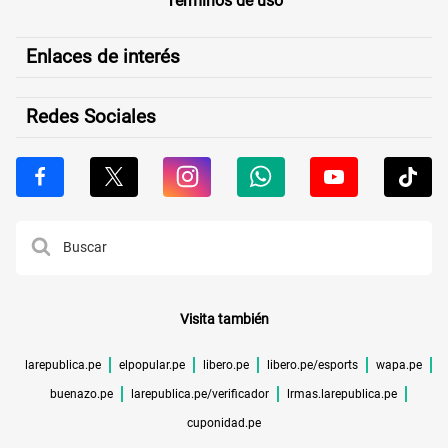
Términos de uso
Enlaces de interés
Redes Sociales
Visita también
larepublica.pe
elpopular.pe
libero.pe
libero.pe/esports
wapa.pe
buenazo.pe
larepublica.pe/verificador
lrmas.larepublica.pe
cuponidad.pe