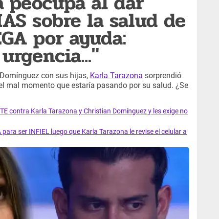
a peocupa al dar
S sobre la salud de
EGA por ayuda:
urgencia..."
 Domínguez con sus hijas,
Karla Tarazona
sorprendió
y el mal momento que estaría pasando por su salud. ¿Se
contra Karla Tarazona y Christian Domínguez y les exige no
a ser INFIEL luego que Karla Tarazona le revise el celular a