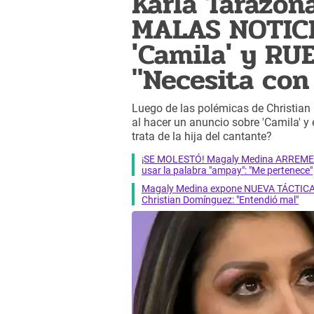
Karla Tarazon
MALAS NOTICIA
'Camila' y RU
"Necesita con 
Luego de las polémicas de Christian
al hacer un anuncio sobre 'Camila' 
trata de la hija del cantante?
¡SE MOLESTÓ! Magaly Medina ARREMETE 
usar la palabra "ampay": "Me pertenece"
Magaly Medina expone NUEVA TÁCTICA par
Christian Domínguez: "Entendió mal"