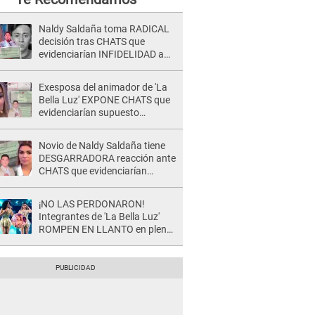
Naldy Saldaña toma RADICAL
decisión tras CHATS que
evidenciarían INFIDELIDAD a
su novio con animador de 'La
Bella Luz': "Un día..."
Exesposa del animador de 'La
Bella Luz' EXPONE CHATS que
evidenciarían supuesto
romance clandestino con Naldy
Saldaña, pese a tener pareja
Novio de Naldy Saldaña tiene
DESGARRADORA reacción ante
CHATS que evidenciarían
INFIDELIDAD con animador de
'La Bella Luz': "Se puso..."
¡NO LAS PERDONARON!
Integrantes de 'La Bella Luz'
ROMPEN EN LLANTO en pleno
concierto y reciben FUERTES
CRÍTICAS: “La víctima ...”