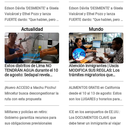
APARECER en centro oncológico:
APARECER en centro oncológico:
“La oración tiene poder”
“La oración tiene poder”
Edson Dávila 'DESMIENTE' a Gisela
Edson Dávila 'DESMIENTE' a Gisela
Valcárcel y Ethel Pozo y lanza
Valcárcel y Ethel Pozo y lanza
FUERTE dardo: "Que hablen, pero la
FUERTE dardo: "Que hablen, pero la
verdad siempre se sabe"
verdad siempre se sabe"
Actualidad
Mundo
Estos distritos de Lima NO
Atención inmigrantes | Uscis
TENDRÁN AGUA durante el 10
MODIFICA SUS REGLAS: Los
de agosto: Sedapal revela
trámites migratorios que
horarios oficiales
podrían necesitar tu prueba de
ADN
¡Nuevo ACCESO a Machu Picchu!
ALIMENTOS GRATIS en California
Mincetur busca descongestionar la
desde el 10 al 13 de agosto: Estos
ruta con esta propuesta
son los LUGARES y horarios para
recibir la ayuda
Militares y policías en retiro:
ICE en los aeropuertos de EE.UU.:
Gobierno garantiza recursos para
Los DOCUMENTOS CLAVE que
sus obligaciones previsionales
debe tener un inmigrante al viajar