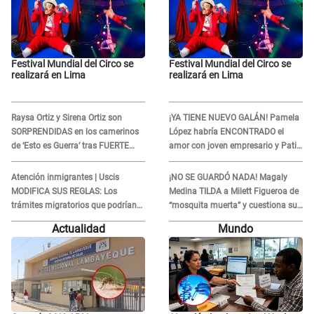
Festival Mundial del Circo se
Festival Mundial del Circo se
realizará en Lima
realizará en Lima
Raysa Ortiz y Sirena Ortiz son
¡YA TIENE NUEVO GALÁN! Pamela
SORPRENDIDAS en los camerinos
López habría ENCONTRADO el
de ‘Esto es Guerra’ tras FUERTE
amor con joven empresario y Pati
ENFRENTAMIENTO con Gabriel
Lorena la ECHA en VIVO
Moisés: “Gracias”
Atención inmigrantes | Uscis
¡NO SE GUARDÓ NADA! Magaly
MODIFICA SUS REGLAS: Los
Medina TILDA a Milett Figueroa de
trámites migratorios que podrían
“mosquita muerta” y cuestiona su
necesitar tu prueba de ADN
RECONCILIACIÓN con Marcelo
Actualidad
Mundo
Tinelli en TV argentina