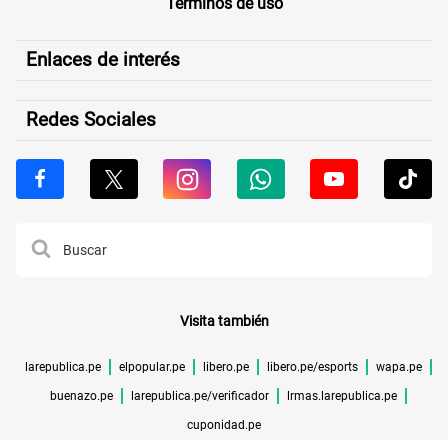
Términos de uso
Enlaces de interés
Redes Sociales
Visita también
larepublica.pe
elpopular.pe
libero.pe
libero.pe/esports
wapa.pe
buenazo.pe
larepublica.pe/verificador
lrmas.larepublica.pe
cuponidad.pe