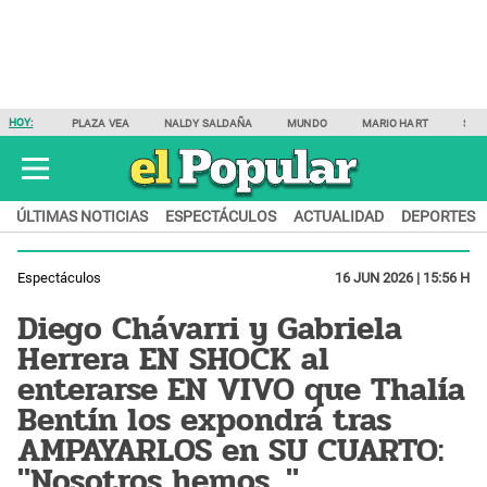
HOY:
PLAZA VEA
NALDY SALDAÑA
MUNDO
MARIO HART
SAM
ÚLTIMAS NOTICIAS
ESPECTÁCULOS
ACTUALIDAD
DEPORTES
Espectáculos
16 JUN 2026 | 15:56 H
Diego Chávarri y Gabriela
Herrera EN SHOCK al
enterarse EN VIVO que Thalía
Bentín los expondrá tras
AMPAYARLOS en SU CUARTO:
"Nosotros hemos..."