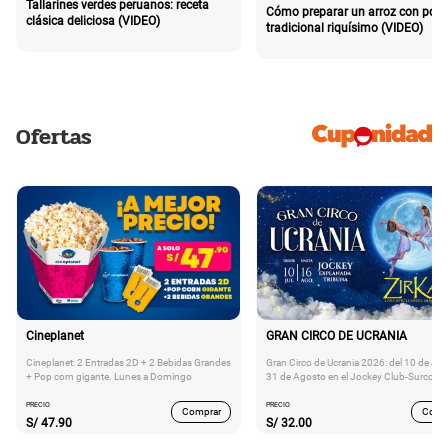
Tallarines verdes peruanos: receta
Cómo preparar un arroz con poll
clásica deliciosa (VIDEO)
tradicional riquísimo (VIDEO)
Ofertas
Cineplanet
GRAN CIRCO DE UCRANIA
Cineplanet: 2 Entradas 2D + 2 Bebidas Grandes
Gran Circo de Ucrania 2026: del 10 de Juli
+ Pop corn gigante. Lunes a Domingo
31 de Agosto en el Jockey Club-Surco
PRECIO
PRECIO
Comprar
Comp
S/
47.90
S/
32.00