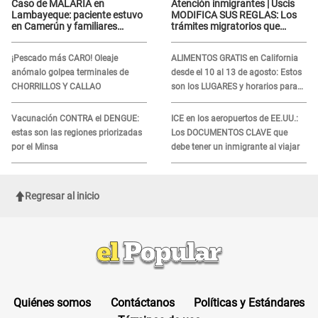
Caso de MALARIA en
Atención inmigrantes | Uscis
Lambayeque: paciente estuvo
MODIFICA SUS REGLAS: Los
en Camerún y familiares
trámites migratorios que
denuncian demora en
podrían necesitar tu prueba de
tratamiento
ADN
¡Pescado más CARO! Oleaje
ALIMENTOS GRATIS en California
anómalo golpea terminales de
desde el 10 al 13 de agosto: Estos
CHORRILLOS Y CALLAO
son los LUGARES y horarios para
recibir la ayuda
Vacunación CONTRA el DENGUE:
ICE en los aeropuertos de EE.UU.:
estas son las regiones priorizadas
Los DOCUMENTOS CLAVE que
por el Minsa
debe tener un inmigrante al viajar
Regresar al inicio
Quiénes somos
Contáctanos
Políticas y Estándares