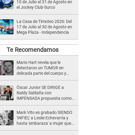
10 de Julio al 31 de Agosto en
el Jockey Club-Surco
La Casa de Timoteo 2026: Del
17 de Julio al 30 de Agosto en
Mega Plaza - Independencia
Te Recomendamos
Mario Hart revela que le
detectaron un TUMOR en
delicada parte del cuerpo y
expone diagnóstico: "Dolores
muy fuertes..."
Óscar Junior SE DIRIGE a
Naldy Saldaña con
IMPENSADA propuesta como
nuevo líder de 'La Bella Luz' tras
denuncia: "Otro tipo de ley..."
Mark Vito es grabado SIENDO
'INFIEL' a Leslie Echevarría y
hasta 'embaraza' a mujer que
sería su AMANTE: "¡Eres un
desgraciado! "