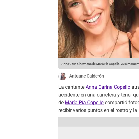
Anna Carina, hermana de María Pía Copello, vivió momento
Antuane Calderón
La cantante
Anna Carina Copello
atr
accidente en una carretera y tener q
de
María Pía Copello
compartió fotog
recibir varios puntos en el rostro y l