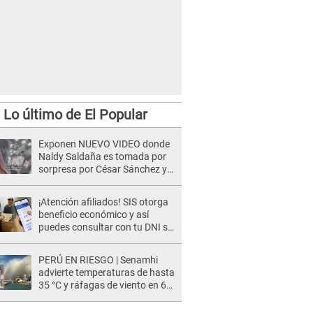
Lo último de El Popular
Exponen NUEVO VIDEO donde
Naldy Saldaña es tomada por
sorpresa por César Sánchez y
ella evidencia su REACCIÓN: Le
agarró la mano
¡Atención afiliados! SIS otorga
beneficio económico y así
puedes consultar con tu DNI si
te corresponde
PERÚ EN RIESGO | Senamhi
advierte temperaturas de hasta
35 °C y ráfagas de viento en 6
regiones del país