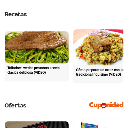
Recetas
Tallarines verdes peruanos: receta
Cómo preparar un arroz con poll
clásica deliciosa (VIDEO)
tradicional riquísimo (VIDEO)
Ofertas