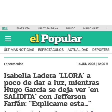
HOY:
PLAZA VEA
NALDY SALDAÑA
MUNDO
MARIO HART
SAM
ÚLTIMAS NOTICIAS
ESPECTÁCULOS
ACTUALIDAD
DEPORTES
Espectáculos
14 JUN 2026 | 12:20 H
Isabella Ladera 'LLORA' a
poco de dar a luz, mientras
Hugo García se deja ver 'en
SALIDITA' con Jefferson
Farfán: "Explícame esta..."