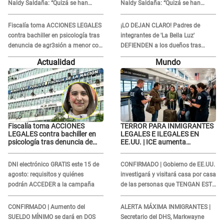
Naldy Saldaña: “Quizá se han
Naldy Saldaña: “Quizá se han
editado...”
editado...”
Fiscalía toma ACCIONES LEGALES
¡LO DEJAN CLARO! Padres de
contra bachiller en psicología tras
integrantes de 'La Bella Luz'
denuncia de agr3sión a menor con
DEFIENDEN a los dueños tras
autismo
denuncia: “Nunca vimos nada...”
Actualidad
Mundo
Fiscalía toma ACCIONES
TERROR PARA INMIGRANTES
LEGALES contra bachiller en
LEGALES E ILEGALES EN
psicología tras denuncia de
EE.UU. | ICE aumenta
agr3sión a menor con autismo
operativos y arrestos a
extranjeros en aeropuertos
DNI electrónico GRATIS este 15 de
CONFIRMADO | Gobierno de EE.UU.
agosto: requisitos y quiénes
investigará y visitará casa por casa
podrán ACCEDER a la campaña
de las personas que TENGAN ESTE
TRABAJO
CONFIRMADO | Aumento del
ALERTA MÁXIMA INMIGRANTES |
SUELDO MÍNIMO se dará en DOS
Secretario del DHS, Markwayne