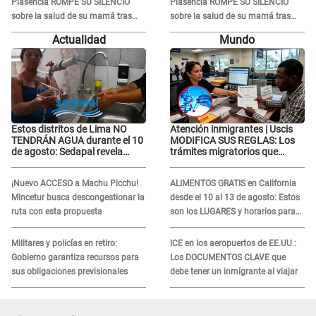
Plasencia ROMPE SU SILENCIO
Plasencia ROMPE SU SILENCIO
sobre la salud de su mamá tras
sobre la salud de su mamá tras
APARECER en centro oncológico:
APARECER en centro oncológico:
Actualidad
Mundo
“La oración tiene poder”
“La oración tiene poder”
Estos distritos de Lima NO
Atención inmigrantes | Uscis
TENDRÁN AGUA durante el 10
MODIFICA SUS REGLAS: Los
de agosto: Sedapal revela
trámites migratorios que
horarios oficiales
podrían necesitar tu prueba de
ADN
¡Nuevo ACCESO a Machu Picchu!
ALIMENTOS GRATIS en California
Mincetur busca descongestionar la
desde el 10 al 13 de agosto: Estos
ruta con esta propuesta
son los LUGARES y horarios para
recibir la ayuda
Militares y policías en retiro:
ICE en los aeropuertos de EE.UU.:
Gobierno garantiza recursos para
Los DOCUMENTOS CLAVE que
sus obligaciones previsionales
debe tener un inmigrante al viajar