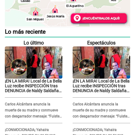
Lo más reciente
Lo último
Espectáculos
¡EN LA MIRA! Local de La Bella
¡EN LA MIRA! Local de La Bella
Luz recibe INSPECCIÓN tras
Luz recibe INSPECCIÓN tras
DENUNCIA de Naldy Saldaña
DENUNCIA de Naldy Saldaña
contra el exdirector César
contra el exdirector César
Sánchez
Sánchez
Carlos Alcántara anuncia la
Carlos Alcántara anuncia la
muerte de su madre y conmueve
muerte de su madre y conmueve
con desgarrador mensaje: “Fuiste
con desgarrador mensaje: “Fuiste
una gran mujer”
una gran mujer”
¡CONMOCIONADA¡ Yahaira
¡CONMOCIONADA¡ Yahaira