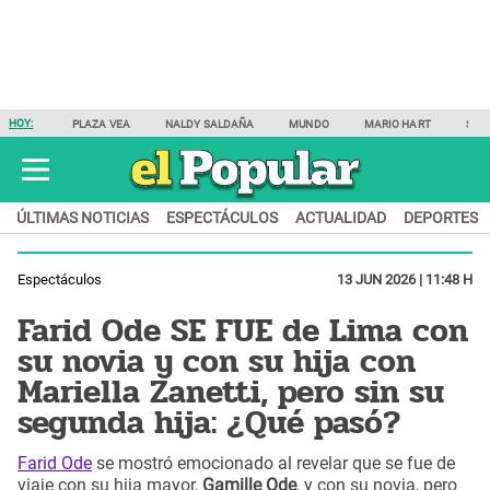
HOY:
PLAZA VEA
NALDY SALDAÑA
MUNDO
MARIO HART
SAM
ÚLTIMAS NOTICIAS
ESPECTÁCULOS
ACTUALIDAD
DEPORTES
Espectáculos
13 JUN 2026 | 11:48 H
Farid Ode SE FUE de Lima con
su novia y con su hija con
Mariella Zanetti, pero sin su
segunda hija: ¿Qué pasó?
Farid Ode
se mostró emocionado al revelar que se fue de
viaje con su hija mayor,
Gamille Ode
, y con su novia, pero