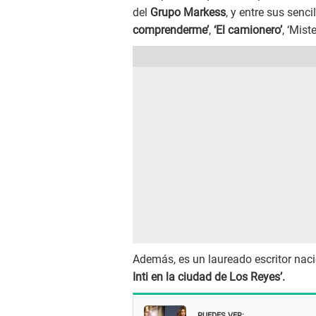
del
Grupo Markess
, y entre sus sen
comprenderme’
,
‘El camionero’
, ‘Mist
Además, es un laureado escritor naci
Inti en la ciudad de Los Reyes’.
PUEDES VER: