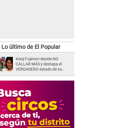
Lo último de El Popular
Kenji Fujimori decide NO
CALLAR MÁS y destapa el
VERDADERO estado de su
relación familiar con Keiko
Fujimori: "Mi familia es Érika, mi
suegra..."