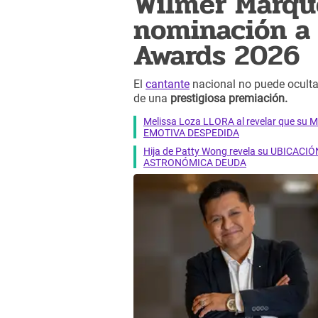
Wilmer Márqu
nominación a 
Awards 2026
El
cantante
nacional no puede ocultar
de una
prestigiosa premiación.
Melissa Loza LLORA al revelar que su M
EMOTIVA DESPEDIDA
Hija de Patty Wong revela su UBICACIÓN
ASTRONÓMICA DEUDA