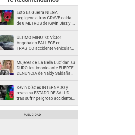
Esto Es Guerra NIEGA
negligencia tras GRAVE caída
de 8 METROS de Kevin Díaz y lo
SEÑALAN: "No adoptó la
postura correcta"
ÚLTIMO MINUTO: Víctor
Angobaldo FALLECE en
TRÁGICO accidente vehicular
en Cañete y Patricia Alquinta lo
confirma
Mujeres de 'La Bella Luz' dan su
DURO testimonio ante FUERTE
DENUNCIA de Naldy Saldaña
contra director: "Cualquier
acusación de apañamiento..."
Kevin Díaz es INTERNADO y
revela su ESTADO DE SALUD
tras sufrir peligroso accidente
en 'EEG' y caer desde altura de
ocho metros