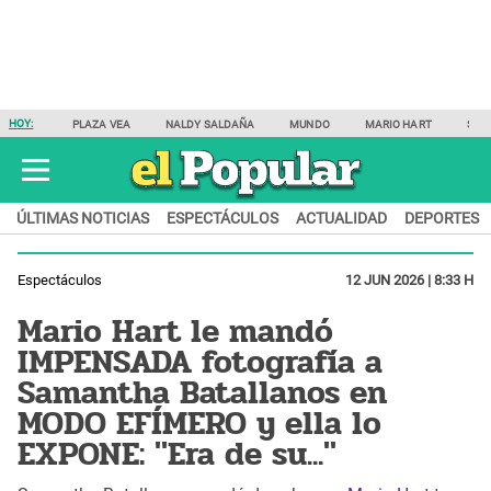
HOY:
PLAZA VEA
NALDY SALDAÑA
MUNDO
MARIO HART
SAM
ÚLTIMAS NOTICIAS
ESPECTÁCULOS
ACTUALIDAD
DEPORTES
Espectáculos
12 JUN 2026 | 8:33 H
Mario Hart le mandó
IMPENSADA fotografía a
Samantha Batallanos en
MODO EFÍMERO y ella lo
EXPONE: "Era de su..."