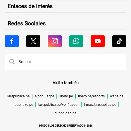
Enlaces de interés
Redes Sociales
Visita también
larepublica.pe
elpopular.pe
libero.pe
libero.pe/esports
wapa.pe
buenazo.pe
larepublica.pe/verificador
lrmas.larepublica.pe
cuponidad.pe
©TODOS LOS DERECHOS RESERVADOS -
2026