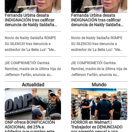
Fernanda Urbina desata
Fernanda Urbina desata
INDIGNACIÓN tras calificar
INDIGNACIÓN tras calificar
denuncia de Naldy Saldaña
denuncia de Naldy Saldaña
como 'acto bochornoso': "No
como 'acto bochornoso': "No
es justo atacar a otra mujer"
es justo atacar a otra mujer"
Novio de Naldy Saldaña ROMPE
Novio de Naldy Saldaña ROMPE
SU SILENCIO tras denuncia a
SU SILENCIO tras denuncia a
exdirector de 'La Bella Luz': "Me
exdirector de 'La Bella Luz': "Me
basta con que ella esté bien"
basta con que ella esté bien"
¡SE COMPROMETIÓ! Darinka
¡SE COMPROMETIÓ! Darinka
Ramírez, madre de la última hija de
Ramírez, madre de la última hija de
Jefferson Farfán, anuncia su
Jefferson Farfán, anuncia su
compromiso: "Sí, para siempre"
compromiso: "Sí, para siempre"
Actualidad
Mundo
ONP ofrece BONIFICACIÓN
HORROR en Walmart |
ADICIONAL del 25% a
Trabajador es DENUNCIADO
jubilados que cumplan este
por agresión sexual a una