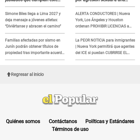
REQUISITO: revisa si accedes
cliente y su respuesta
aquí
INDIGNÓ A TODOS
Simone Biles llega a Lima 2027 y
ALERTA CONDUCTORES | Nueva
deja mensaje a jóvenes atletas:
York, Los Ángeles y Houston
“Diviértanse y abracen el camino”
ordenan PROHIBIR LICENCIAS a
quienes no presenten ESTE
DOCUMENTO
Familias afectadas por sismo en
La PEOR NOTICIA para inmigrantes
Junín podrán obtener títulos de
| Nueva York permitirá que agentes
propiedad tras importante acuerdo
del ICE si puedan CUBRIRSE EL
de Cofopri
ROSTRO
Regresar al inicio
Quiénes somos
Contáctanos
Políticas y Estándares
Términos de uso