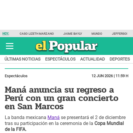
HOY:
CASO LIZETH MARZANO
JAIME BAYLY
MUNDO
JEFFERSON F
ÚLTIMAS NOTICIAS
ESPECTÁCULOS
ACTUALIDAD
DEPORTES
Espectáculos
12 JUN 2026 | 11:59 H
Maná anuncia su regreso a
Perú con un gran concierto
en San Marcos
La banda mexicana
Maná
se presentará el 2 de diciembre
tras su participación en la ceremonia de la
Copa Mundial
de la FIFA.