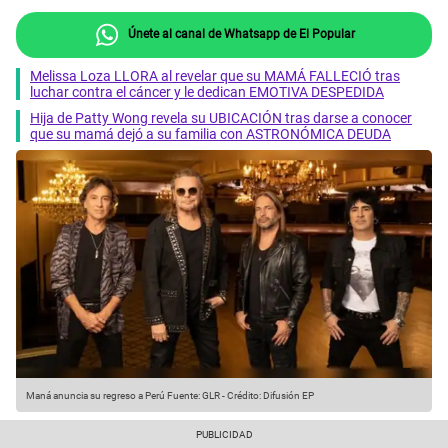
Únete al canal de Whatsapp de El Popular
Melissa Loza LLORA al revelar que su MAMÁ FALLECIÓ tras
luchar contra el cáncer y le dedican EMOTIVA DESPEDIDA
Hija de Patty Wong revela su UBICACIÓN tras darse a conocer
que su mamá dejó a su familia con ASTRONÓMICA DEUDA
Maná anuncia su regreso a Perú
Fuente: GLR
-
Crédito: Difusión EP