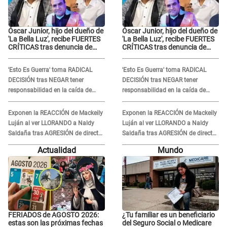
Óscar Junior, hijo del dueño de
Óscar Junior, hijo del dueño de
'La Bella Luz', recibe FUERTES
'La Bella Luz', recibe FUERTES
CRÍTICAS tras denuncia de
CRÍTICAS tras denuncia de
Naldy Saldaña contra su tío:
Naldy Saldaña contra su tío:
"Cómplice"
"Cómplice"
'Esto Es Guerra' toma RADICAL
'Esto Es Guerra' toma RADICAL
DECISIÓN tras NEGAR tener
DECISIÓN tras NEGAR tener
responsabilidad en la caída de
responsabilidad en la caída de
Kevin Díaz desde 8 metros de
Kevin Díaz desde 8 metros de
altura
altura
Exponen la REACCIÓN de Mackeily
Exponen la REACCIÓN de Mackeily
Luján al ver LLORANDO a Naldy
Luján al ver LLORANDO a Naldy
Saldaña tras AGRESIÓN de director
Saldaña tras AGRESIÓN de director
de 'La Bella Luz': Esto hizo
de 'La Bella Luz': Esto hizo
Actualidad
Mundo
FERIADOS de AGOSTO 2026:
¿Tu familiar es un beneficiario
estas son las próximas fechas
del Seguro Social o Medicare