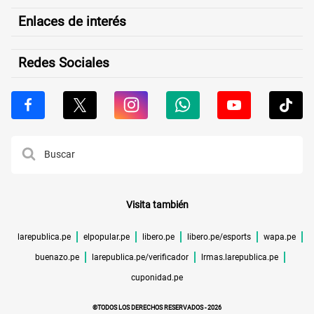
Enlaces de interés
Redes Sociales
Visita también
larepublica.pe
elpopular.pe
libero.pe
libero.pe/esports
wapa.pe
buenazo.pe
larepublica.pe/verificador
lrmas.larepublica.pe
cuponidad.pe
©TODOS LOS DERECHOS RESERVADOS -
2026