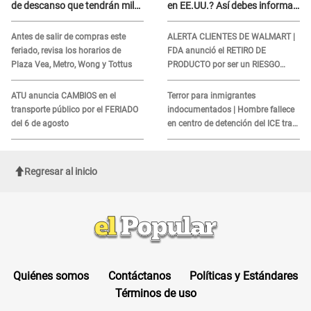
de descanso que tendrán miles
en EE.UU.? Así debes informar
de peruanos
sobre su muerte para EVITAR
COBROS
Antes de salir de compras este
ALERTA CLIENTES DE WALMART |
feriado, revisa los horarios de
FDA anunció el RETIRO DE
Plaza Vea, Metro, Wong y Tottus
PRODUCTO por ser un RIESGO
MORTAL para consumidores: ¿Cuál
es?
ATU anuncia CAMBIOS en el
Terror para inmigrantes
transporte público por el FERIADO
indocumentados | Hombre fallece
del 6 de agosto
en centro de detención del ICE tras
sufrir una "emergencia médica"
Regresar al inicio
Quiénes somos
Contáctanos
Políticas y Estándares
Términos de uso