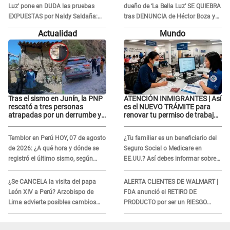
Luz' pone en DUDA las pruebas
dueño de ‘La Bella Luz’ SE QUIEBRA
EXPUESTAS por Naldy Saldaña:
tras DENUNCIA de Héctor Boza y
“Quizá se han editado...”
ARREMETE contra Claudia Salazar
Actualidad
Mundo
Tras el sismo en Junín, la PNP
ATENCIÓN INMIGRANTES | Así
rescató a tres personas
es el NUEVO TRÁMITE para
atrapadas por un derrumbe y
renovar tu permiso de trabajo
reforzó los operativos de
EAD en agosto del 2026
emergencia
Temblor en Perú HOY, 07 de agosto
¿Tu familiar es un beneficiario del
de 2026: ¿A qué hora y dónde se
Seguro Social o Medicare en
registró el último sismo, según
EE.UU.? Así debes informar sobre
IGP?
su muerte para EVITAR COBROS
¿Se CANCELA la visita del papa
ALERTA CLIENTES DE WALMART |
León XIV a Perú? Arzobispo de
FDA anunció el RETIRO DE
Lima advierte posibles cambios
PRODUCTO por ser un RIESGO
por fénomeno El Niño
MORTAL para consumidores: ¿Cuál
es?