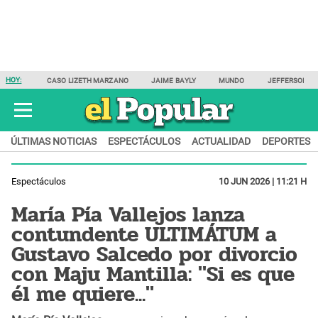
HOY:
CASO LIZETH MARZANO
JAIME BAYLY
MUNDO
JEFFERSON F
ÚLTIMAS NOTICIAS
ESPECTÁCULOS
ACTUALIDAD
DEPORTES
Espectáculos
10 JUN 2026 | 11:21 H
María Pía Vallejos lanza
contundente ULTIMÁTUM a
Gustavo Salcedo por divorcio
con Maju Mantilla: "Si es que
él me quiere..."