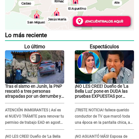
Lo más reciente
Lo último
Espectáculos
Tras el sismo en Junín, la PNP
¡NO LES CREE! Dueño de 'La
rescató a tres personas
Bella Luz' pone en DUDA las
atrapadas por un derrumbe y
pruebas EXPUESTAS por
reforzó los operativos de
Naldy Saldaña: “Quizá se han
emergencia
editado...”
ATENCIÓN INMIGRANTES | Así es
¡TRISTE NOTICIA! fallece querido
el NUEVO TRÁMITE para renovar tu
conductor de TV que marcó toda
permiso de trabajo EAD en agosto
una época en la pantalla chica, así
del 2026
fue su repentino adiós
¡NO LES CREE! Dueño de 'La Bella
¡NO AGUANTÓ MÁS! Esposa de