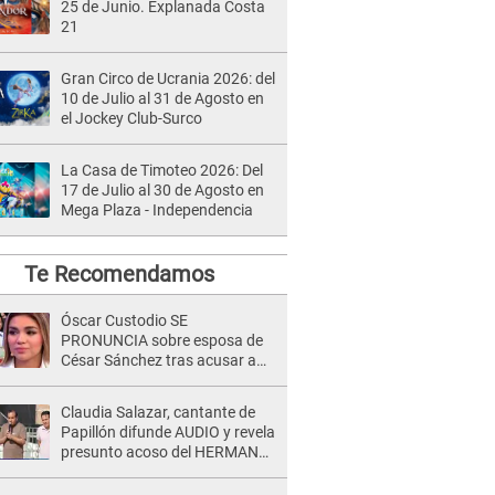
25 de Junio. Explanada Costa
21
Gran Circo de Ucrania 2026: del
10 de Julio al 31 de Agosto en
el Jockey Club-Surco
La Casa de Timoteo 2026: Del
17 de Julio al 30 de Agosto en
Mega Plaza - Independencia
Te Recomendamos
Óscar Custodio SE
PRONUNCIA sobre esposa de
César Sánchez tras acusar a
Naldy Saldaña de ser PAREJA
del músico: "Lo dejo en manos
Claudia Salazar, cantante de
de la justicia"
Papillón difunde AUDIO y revela
presunto acoso del HERMANO
del director musical de La Bella
Luz: "Me quedé asustada, en