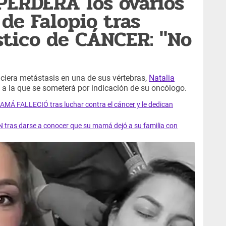
 PERDERÁ los ovarios
de Falopio tras
tico de CÁNCER: "No
ciera metástasis en una de sus vértebras,
Natalia
a a la que se someterá por indicación de su oncólogo.
AMÁ FALLECIÓ tras luchar contra el cáncer y le dedican
 tras darse a conocer que su mamá dejó a su familia con