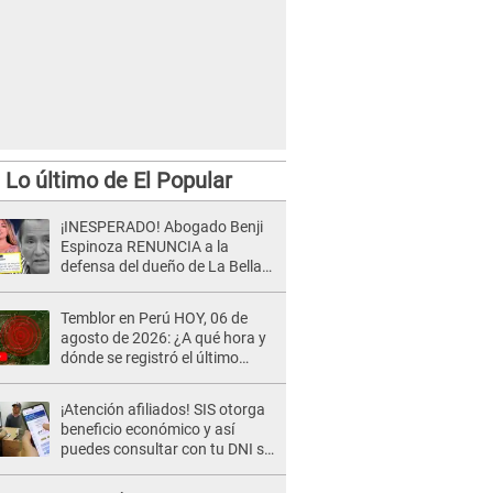
Lo último de El Popular
¡INESPERADO! Abogado Benji
Espinoza RENUNCIA a la
defensa del dueño de La Bella
Luz tras difusión de POLÉMICO
audio: "Nada que defender"
Temblor en Perú HOY, 06 de
agosto de 2026: ¿A qué hora y
dónde se registró el último
sismo, según IGP?
¡Atención afiliados! SIS otorga
beneficio económico y así
puedes consultar con tu DNI si
te corresponde