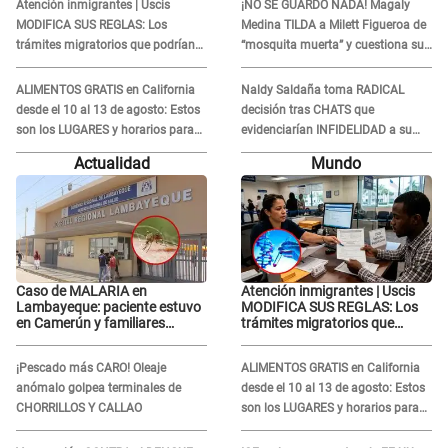
Atención inmigrantes | Uscis
¡NO SE GUARDÓ NADA! Magaly
Gabriel Moisés: “Gracias”
MODIFICA SUS REGLAS: Los
Medina TILDA a Milett Figueroa de
trámites migratorios que podrían
“mosquita muerta” y cuestiona su
necesitar tu prueba de ADN
RECONCILIACIÓN con Marcelo
Tinelli en TV argentina
ALIMENTOS GRATIS en California
Naldy Saldaña toma RADICAL
desde el 10 al 13 de agosto: Estos
decisión tras CHATS que
son los LUGARES y horarios para
evidenciarían INFIDELIDAD a su
recibir la ayuda
novio con animador de 'La Bella
Actualidad
Mundo
Luz': "Un día..."
Caso de MALARIA en
Atención inmigrantes | Uscis
Lambayeque: paciente estuvo
MODIFICA SUS REGLAS: Los
en Camerún y familiares
trámites migratorios que
denuncian demora en
podrían necesitar tu prueba de
tratamiento
ADN
¡Pescado más CARO! Oleaje
ALIMENTOS GRATIS en California
anómalo golpea terminales de
desde el 10 al 13 de agosto: Estos
CHORRILLOS Y CALLAO
son los LUGARES y horarios para
recibir la ayuda