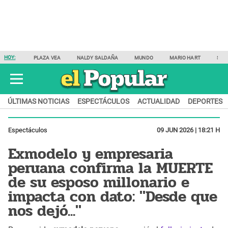
HOY:
PLAZA VEA
NALDY SALDAÑA
MUNDO
MARIO HART
SAM
ÚLTIMAS NOTICIAS
ESPECTÁCULOS
ACTUALIDAD
DEPORTES
Espectáculos
09 JUN 2026 | 18:21 H
Exmodelo y empresaria
peruana confirma la MUERTE
de su esposo millonario e
impacta con dato: "Desde que
nos dejó..."