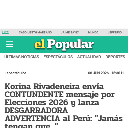
HOY:
CASO LIZETH MARZANO
JAIME BAYLY
MUNDO
JEFFERSON F
ÚLTIMAS NOTICIAS
ESPECTÁCULOS
ACTUALIDAD
DEPORTES
Espectáculos
08 JUN 2026 | 15:36 H
Korina Rivadeneira envía
CONTUNDENTE mensaje por
Elecciones 2026 y lanza
DESGARRADORA
ADVERTENCIA al Perú: "Jamás
tengan que..."