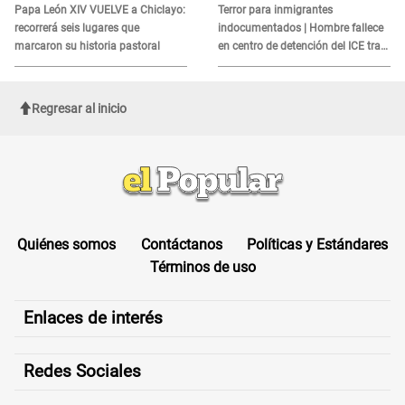
es?
Papa León XIV VUELVE a Chiclayo:
Terror para inmigrantes
recorrerá seis lugares que
indocumentados | Hombre fallece
marcaron su historia pastoral
en centro de detención del ICE tras
sufrir una "emergencia médica"
Regresar al inicio
Quiénes somos
Contáctanos
Políticas y Estándares
Términos de uso
Enlaces de interés
Redes Sociales