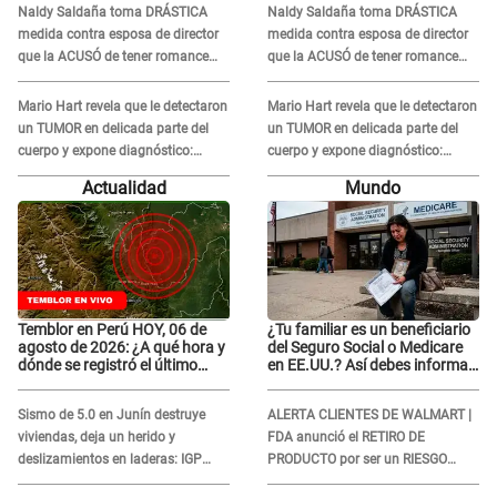
Naldy Saldaña toma DRÁSTICA
Naldy Saldaña toma DRÁSTICA
Naldy Saldaña
Naldy Saldaña
medida contra esposa de director
medida contra esposa de director
que la ACUSÓ de tener romance
que la ACUSÓ de tener romance
con él: "Muy triste..."
con él: "Muy triste..."
Mario Hart revela que le detectaron
Mario Hart revela que le detectaron
un TUMOR en delicada parte del
un TUMOR en delicada parte del
cuerpo y expone diagnóstico:
cuerpo y expone diagnóstico:
"Dolores muy fuertes..."
"Dolores muy fuertes..."
Actualidad
Mundo
Temblor en Perú HOY, 06 de
¿Tu familiar es un beneficiario
agosto de 2026: ¿A qué hora y
del Seguro Social o Medicare
dónde se registró el último
en EE.UU.? Así debes informar
sismo, según IGP?
sobre su muerte para EVITAR
COBROS
Sismo de 5.0 en Junín destruye
ALERTA CLIENTES DE WALMART |
viviendas, deja un herido y
FDA anunció el RETIRO DE
deslizamientos en laderas: IGP
PRODUCTO por ser un RIESGO
alerta sobre posibles réplicas
MORTAL para consumidores: ¿Cuál