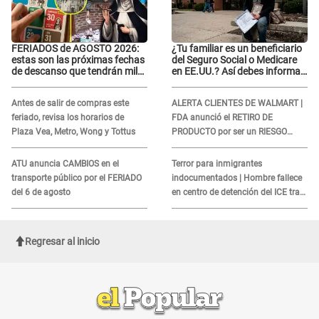
FERIADOS de AGOSTO 2026:
¿Tu familiar es un beneficiario
estas son las próximas fechas
del Seguro Social o Medicare
de descanso que tendrán miles
en EE.UU.? Así debes informar
de peruanos
sobre su muerte para EVITAR
COBROS
Antes de salir de compras este
ALERTA CLIENTES DE WALMART |
feriado, revisa los horarios de
FDA anunció el RETIRO DE
Plaza Vea, Metro, Wong y Tottus
PRODUCTO por ser un RIESGO
MORTAL para consumidores: ¿Cuál
es?
ATU anuncia CAMBIOS en el
Terror para inmigrantes
transporte público por el FERIADO
indocumentados | Hombre fallece
del 6 de agosto
en centro de detención del ICE tras
sufrir una "emergencia médica"
Regresar al inicio