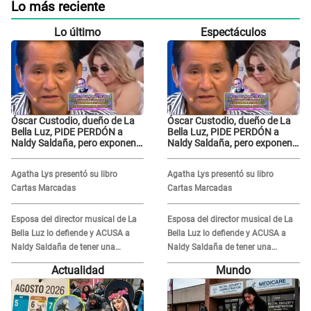
Lo más reciente
Lo último
Espectáculos
Óscar Custodio, dueño de La
Óscar Custodio, dueño de La
Bella Luz, PIDE PERDÓN a
Bella Luz, PIDE PERDÓN a
Naldy Saldaña, pero exponen
Naldy Saldaña, pero exponen
audio donde le reclama por
audio donde le reclama por
VIDEOS: "No hay necesidad de
VIDEOS: "No hay necesidad de
Agatha Lys presentó su libro
Agatha Lys presentó su libro
grabar"
grabar"
Cartas Marcadas
Cartas Marcadas
Esposa del director musical de La
Esposa del director musical de La
Bella Luz lo defiende y ACUSA a
Bella Luz lo defiende y ACUSA a
Naldy Saldaña de tener una
Naldy Saldaña de tener una
relación con él y otros integrantes
relación con él y otros integrantes
Actualidad
Mundo