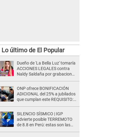
Lo último de El Popular
Dueño de 'La Bella Luz' tomaría
ACCIONES LEGALES contra
Naldy Saldaña por grabaciones
en su casa: "Lo determinará la
justicia"
ONP ofrece BONIFICACIÓN
ADICIONAL del 25% a jubilados
que cumplan este REQUISITO:
revisa si accedes aquí
SILENCIO SÍSMICO | IGP
advierte posible TERREMOTO
de 8.8 en Perú: estas son las
zonas más expuestas