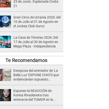
25 de Junio. Explanada Costa
21
Gran Circo de Ucrania 2026: del
10 de Julio al 31 de Agosto en
el Jockey Club-Surco
La Casa de Timoteo 2026: Del
17 de Julio al 30 de Agosto en
Mega Plaza - Independencia
Te Recomendamos
Exesposa del animador de 'La
Bella Luz' EXPONE CHATS que
evidenciarían supuesto
romance clandestino con Naldy
Saldaña, pese a tener pareja
Exponen la REACCIÓN de
Korina Rivadeneira tras
enterarse del TUMOR en la
cabeza de Mario Hart: "Ella
estaba muy..."