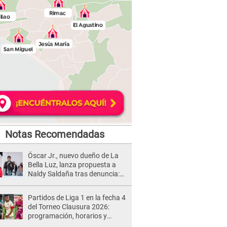
Notas Recomendadas
Óscar Jr., nuevo dueño de La
Bella Luz, lanza propuesta a
Naldy Saldaña tras denuncia:
“Va a haber otro tipo de ley”
Partidos de Liga 1 en la fecha 4
del Torneo Clausura 2026:
programación, horarios y
dónde ver