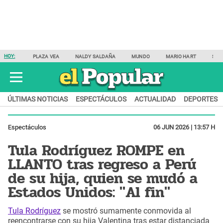
HOY:
PLAZA VEA
NALDY SALDAÑA
MUNDO
MARIO HART
SAM
ÚLTIMAS NOTICIAS
ESPECTÁCULOS
ACTUALIDAD
DEPORTES
Espectáculos
06 JUN 2026 | 13:57 H
Tula Rodríguez ROMPE en
LLANTO tras regreso a Perú
de su hija, quien se mudó a
Estados Unidos: "Al fin"
Tula Rodríguez
se mostró sumamente conmovida al
reencontrarse con su hija Valentina tras estar distanciada