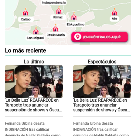
Lo más reciente
Lo último
Espectáculos
'La Bella Luz' REAPARECE en
'La Bella Luz' REAPARECE en
Tarapoto tras anunciar
Tarapoto tras anunciar
suspensión de shows y Óscar
suspensión de shows y Óscar
Junior se JUSTIFICA: "Por un
Junior se JUSTIFICA: "Por un
error no vamos a pagar todos"
error no vamos a pagar todos"
Fernanda Urbina desata
Fernanda Urbina desata
INDIGNACIÓN tras calificar
INDIGNACIÓN tras calificar
denuncia de Naldy Saldaña como
denuncia de Naldy Saldaña como