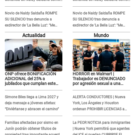
'acto bochornoso': "No es justo
'acto bochornoso': "No es justo
atacar a otra mujer"
atacar a otra mujer"
Novio de Naldy Saldaña ROMPE
Novio de Naldy Saldaña ROMPE
SU SILENCIO tras denuncia a
SU SILENCIO tras denuncia a
exdirector de 'La Bella Luz': "Me
exdirector de 'La Bella Luz': "Me
basta con que ella esté bien"
basta con que ella esté bien"
Actualidad
Mundo
ONP ofrece BONIFICACIÓN
HORROR en Walmart |
ADICIONAL del 25% a
Trabajador es DENUNCIADO
jubilados que cumplan este
por agresión sexual a una
REQUISITO: revisa si accedes
cliente y su respuesta
aquí
INDIGNÓ A TODOS
Simone Biles llega a Lima 2027 y
ALERTA CONDUCTORES | Nueva
deja mensaje a jóvenes atletas:
York, Los Ángeles y Houston
“Diviértanse y abracen el camino”
ordenan PROHIBIR LICENCIAS a
quienes no presenten ESTE
DOCUMENTO
Familias afectadas por sismo en
La PEOR NOTICIA para inmigrantes
Junín podrán obtener títulos de
| Nueva York permitirá que agentes
propiedad tras importante acuerdo
del ICE si puedan CUBRIRSE EL