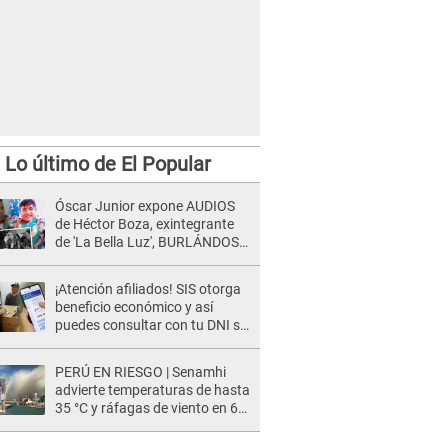
Lo último de El Popular
Óscar Junior expone AUDIOS
de Héctor Boza, exintegrante
de 'La Bella Luz', BURLÁNDOSE
de Anely Dávila tras acusarlo
de maltrato: "Grábame..."
¡Atención afiliados! SIS otorga
beneficio económico y así
puedes consultar con tu DNI si
te corresponde
PERÚ EN RIESGO | Senamhi
advierte temperaturas de hasta
35 °C y ráfagas de viento en 6
regiones del país