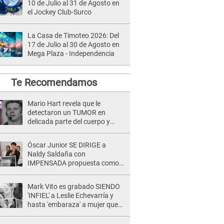
10 de Julio al 31 de Agosto en
el Jockey Club-Surco
La Casa de Timoteo 2026: Del
17 de Julio al 30 de Agosto en
Mega Plaza - Independencia
Te Recomendamos
Mario Hart revela que le
detectaron un TUMOR en
delicada parte del cuerpo y
expone diagnóstico: "Dolores
muy fuertes..."
Óscar Junior SE DIRIGE a
Naldy Saldaña con
IMPENSADA propuesta como
nuevo líder de 'La Bella Luz' tras
denuncia: "Otro tipo de ley..."
Mark Vito es grabado SIENDO
'INFIEL' a Leslie Echevarría y
hasta 'embaraza' a mujer que
sería su AMANTE: "¡Eres un
desgraciado! "