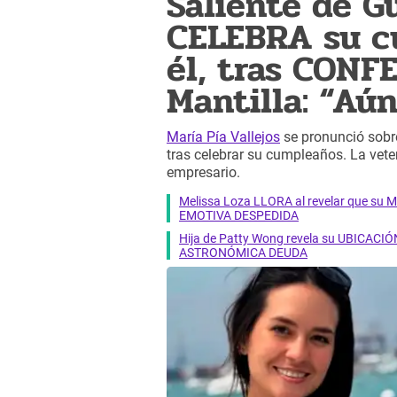
Saliente de G
CELEBRA su c
él, tras CONF
Mantilla: “Aú
María Pía Vallejos
se pronunció sobr
tras celebrar su cumpleaños. La veter
empresario.
Melissa Loza LLORA al revelar que su M
EMOTIVA DESPEDIDA
Hija de Patty Wong revela su UBICACIÓN
ASTRONÓMICA DEUDA