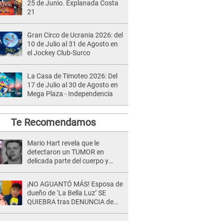
25 de Junio. Explanada Costa
21
Gran Circo de Ucrania 2026: del
10 de Julio al 31 de Agosto en
el Jockey Club-Surco
La Casa de Timoteo 2026: Del
17 de Julio al 30 de Agosto en
Mega Plaza - Independencia
Te Recomendamos
Mario Hart revela que le
detectaron un TUMOR en
delicada parte del cuerpo y
expone diagnóstico: "Dolores
muy fuertes..."
¡NO AGUANTÓ MÁS! Esposa de
dueño de ‘La Bella Luz’ SE
QUIEBRA tras DENUNCIA de
Héctor Boza y ARREMETE
contra Claudia Salazar