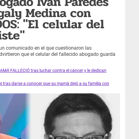
bogado Iván Paredes
galy Medina con
S: "El celular del
iste"
 un comunicado en el que cuestionaron las
dvirtieron que el celular del fallecido abogado guarda
AMÁ FALLECIÓ tras luchar contra el cáncer y le dedican
 tras darse a conocer que su mamá dejó a su familia con