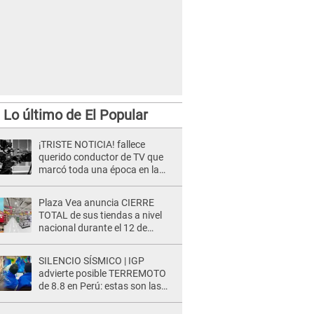
Lo último de El Popular
¡TRISTE NOTICIA! fallece
querido conductor de TV que
marcó toda una época en la
pantalla chica, así fue su
repentino adiós
Plaza Vea anuncia CIERRE
TOTAL de sus tiendas a nivel
nacional durante el 12 de
agosto por este MOTIVO
SILENCIO SÍSMICO | IGP
advierte posible TERREMOTO
de 8.8 en Perú: estas son las
zonas más expuestas