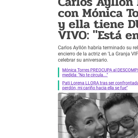
Carlos Aylló
con Mónica To
y ella tiene 
VIVO: "Está e
Carlos Ayllón habría terminado su r
encierro de la actriz en 'La Granja V
celebrar su aniversario.
Mónica Torres PREOCUPA al DESCOMPEN
medida: "No te circula..."
Pati Lorena LLORA tras ser confrontad
perdón, mi cariño hacia ella se fue"