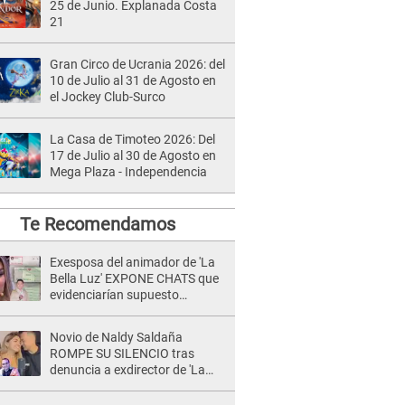
25 de Junio. Explanada Costa
21
Gran Circo de Ucrania 2026: del
10 de Julio al 31 de Agosto en
el Jockey Club-Surco
La Casa de Timoteo 2026: Del
17 de Julio al 30 de Agosto en
Mega Plaza - Independencia
Te Recomendamos
Exesposa del animador de 'La
Bella Luz' EXPONE CHATS que
evidenciarían supuesto
romance clandestino con Naldy
Saldaña, pese a tener pareja
Novio de Naldy Saldaña
ROMPE SU SILENCIO tras
denuncia a exdirector de 'La
Bella Luz': "Me basta con que
ella esté bien"