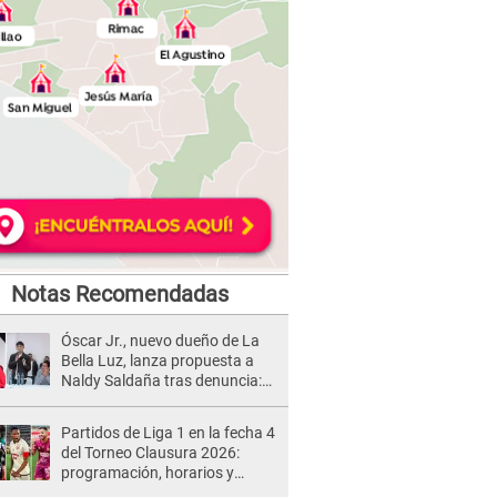
Notas Recomendadas
Óscar Jr., nuevo dueño de La
Bella Luz, lanza propuesta a
Naldy Saldaña tras denuncia:
“Va a haber otro tipo de ley”
Partidos de Liga 1 en la fecha 4
del Torneo Clausura 2026:
programación, horarios y
dónde ver