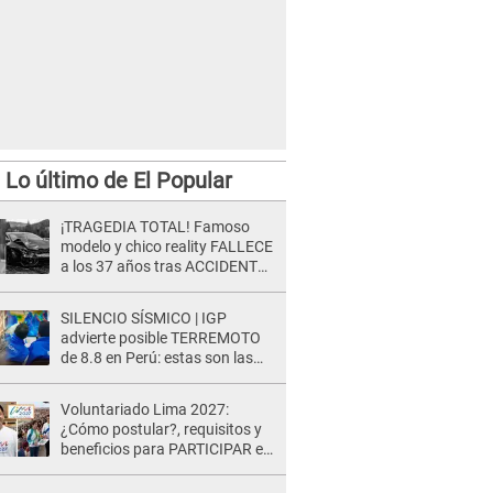
Lo último de El Popular
¡TRAGEDIA TOTAL! Famoso
modelo y chico reality FALLECE
a los 37 años tras ACCIDENTE
durante la grabación de un
comercial
SILENCIO SÍSMICO | IGP
advierte posible TERREMOTO
de 8.8 en Perú: estas son las
zonas más expuestas
Voluntariado Lima 2027:
¿Cómo postular?, requisitos y
beneficios para PARTICIPAR en
los Juegos Panamericanos