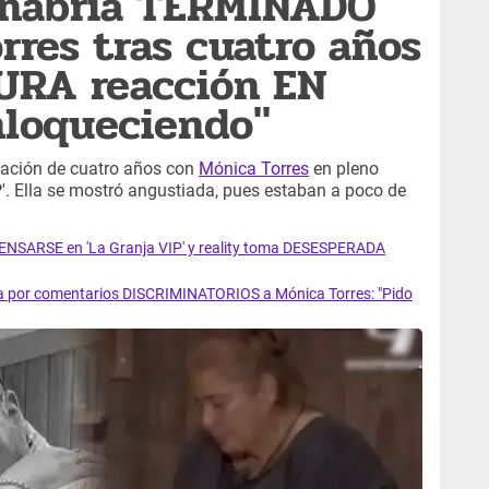
n habría TERMINADO
rres tras cuatro años
DURA reacción EN
nloqueciendo"
elación de cuatro años con
Mónica Torres
en pleno
IP'. Ella se mostró angustiada, pues estaban a poco de
SARSE en 'La Granja VIP' y reality toma DESESPERADA
a por comentarios DISCRIMINATORIOS a Mónica Torres: "Pido