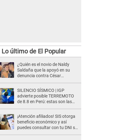
Lo último de El Popular
¿Quién es el novio de Naldy
Saldaña que la apoyó en su
denuncia contra César
Sánchez y confrontó al dueño
de 'La Bella Luz'?
SILENCIO SÍSMICO | IGP
advierte posible TERREMOTO
de 8.8 en Perú: estas son las
zonas más expuestas
¡Atención afiliados! SIS otorga
beneficio económico y así
puedes consultar con tu DNI si
te corresponde