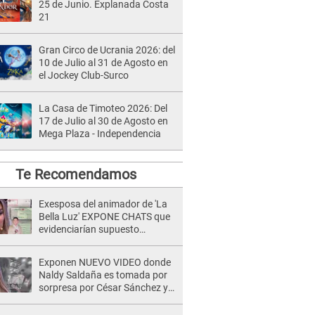
25 de Junio. Explanada Costa
21
Gran Circo de Ucrania 2026: del
10 de Julio al 31 de Agosto en
el Jockey Club-Surco
La Casa de Timoteo 2026: Del
17 de Julio al 30 de Agosto en
Mega Plaza - Independencia
Te Recomendamos
Exesposa del animador de 'La
Bella Luz' EXPONE CHATS que
evidenciarían supuesto
romance clandestino con Naldy
Saldaña, pese a tener pareja
Exponen NUEVO VIDEO donde
Naldy Saldaña es tomada por
sorpresa por César Sánchez y
ella evidencia su REACCIÓN: Le
agarró la mano