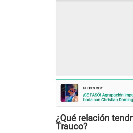
PUEDES VER:
¡SE PASÓ! Agrupación impac
boda con Christian Domín
¿Qué relación tendr
Trauco?