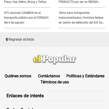
Plaza Vea, Metro, Wong y Tottus
PRODUCTO por ser un RIESGO
MORTAL para consumidores: ¿Cuál
es?
ATU anuncia CAMBIOS en el
Terror para inmigrantes
transporte público por el FERIADO
indocumentados | Hombre fallece
del 6 de agosto
en centro de detención del ICE tras
sufrir una "emergencia médica"
Regresar al inicio
Quiénes somos
Contáctanos
Políticas y Estándares
Términos de uso
Enlaces de interés