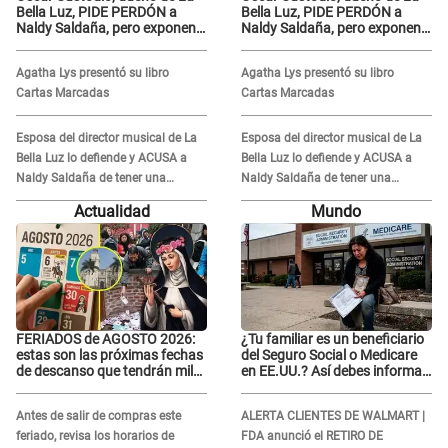
Bella Luz, PIDE PERDÓN a
Bella Luz, PIDE PERDÓN a
Naldy Saldaña, pero exponen
Naldy Saldaña, pero exponen
audio donde le reclama por
audio donde le reclama por
VIDEOS: "No hay necesidad de
VIDEOS: "No hay necesidad de
Agatha Lys presentó su libro
Agatha Lys presentó su libro
grabar"
grabar"
Cartas Marcadas
Cartas Marcadas
Esposa del director musical de La
Esposa del director musical de La
Bella Luz lo defiende y ACUSA a
Bella Luz lo defiende y ACUSA a
Naldy Saldaña de tener una
Naldy Saldaña de tener una
relación con él y otros integrantes
relación con él y otros integrantes
Actualidad
Mundo
FERIADOS de AGOSTO 2026:
¿Tu familiar es un beneficiario
estas son las próximas fechas
del Seguro Social o Medicare
de descanso que tendrán miles
en EE.UU.? Así debes informar
de peruanos
sobre su muerte para EVITAR
COBROS
Antes de salir de compras este
ALERTA CLIENTES DE WALMART |
feriado, revisa los horarios de
FDA anunció el RETIRO DE