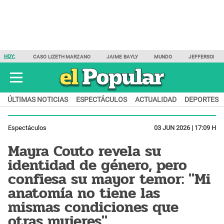
HOY:
CASO LIZETH MARZANO
JAIME BAYLY
MUNDO
JEFFERSON F
ÚLTIMAS NOTICIAS
ESPECTÁCULOS
ACTUALIDAD
DEPORTES
Espectáculos
03 JUN 2026 | 17:09 H
Mayra Couto revela su
identidad de género, pero
confiesa su mayor temor: "Mi
anatomía no tiene las
mismas condiciones que
otras mujeres"