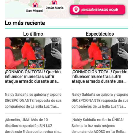
Lo más reciente
Lo último
Espectáculos
¡CONMOCIÓN TOTAL! Querido
¡CONMOCIÓN TOTAL! Querido
influencer muere tras sufrir
influencer muere tras sufrir
ataque armado durante una
ataque armado durante una
transmisión en vivo
transmisión en vivo
Naldy Saldaña se quiebra y expone
Naldy Saldaña se quiebra y expone
DECEPCIONANTE respuesta de sus
DECEPCIONANTE respuesta de sus
compañeros de La Bella Luz tras
compañeros de La Bella Luz tras
sufrir agresión: "Sabían lo que
sufrir agresión: "Sabían lo que
pasaba"
pasaba"
¡Atención, LIMA! Más de 10
¡Naldy Saldaña no fue la ÚNICA!
distritos se quedarán SIN LUZ
Salen a la luz más mujeres
desde este 5 de agosto: revisa si el
denunciando ACOSO en 'La Bella