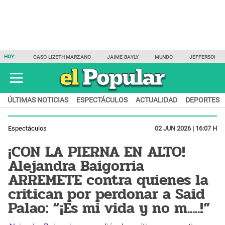
HOY:
CASO LIZETH MARZANO
JAIME BAYLY
MUNDO
JEFFERSON F
ÚLTIMAS NOTICIAS
ESPECTÁCULOS
ACTUALIDAD
DEPORTES
Espectáculos
02 JUN 2026 | 16:07 H
¡CON LA PIERNA EN ALTO!
Alejandra Baigorria
ARREMETE contra quienes la
critican por perdonar a Said
Palao: “¡Es mi vida y no m.....!”