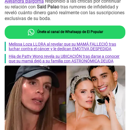
Alejandra Baigorria
respondió a las críticas por continuar
su relación con
Said Palao
tras rumores de infidelidad y
reveló cuánto dinero ganó realmente con las suscripciones
exclusivas de su boda.
Únete al canal de Whatsapp de El Popular
Melissa Loza LLORA al revelar que su MAMÁ FALLECIÓ tras
luchar contra el cáncer y le dedican EMOTIVA DESPEDIDA
Hija de Patty Wong revela su UBICACIÓN tras darse a conocer
que su mamá dejó a su familia con ASTRONÓMICA DEUDA