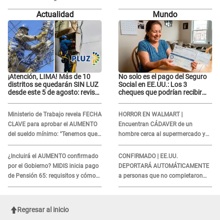
tuyo está en la lista
Luz' por parte de director
Actualidad
Mundo
¡Atención, LIMA! Más de 10
No solo es el pago del Seguro
distritos se quedarán SIN LUZ
Social en EE.UU.: Los 3
desde este 5 de agosto: revisa
cheques que podrían recibir
si el tuyo está en la lista
millones de personas en
agosto
Ministerio de Trabajo revela FECHA
HORROR EN WALMART |
CLAVE para aprobar el AUMENTO
Encuentran CÁDAVER de un
del sueldo mínimo: "Tenemos que
hombre cerca al supermercado y
activar..."
esto reveló la autopsia que le
realizaron
¿Incluirá el AUMENTO confirmado
CONFIRMADO | EE.UU.
por el Gobierno? MIDIS inicia pago
DEPORTARÁ AUTOMÁTICAMENTE
de Pensión 65: requisitos y cómo
a personas que no completaron
obtener el beneficio economico
este formulario clave
Regresar al inicio