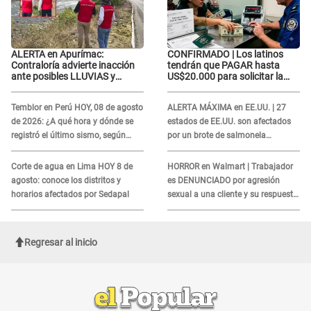
ALERTA en Apurímac:
CONFIRMADO | Los latinos
Contraloría advierte inacción
tendrán que PAGAR hasta
ante posibles LLUVIAS y
US$20.000 para solicitar la
DESBORDES por El Niño
visa: ¿Perú está incluido?
Temblor en Perú HOY, 08 de agosto
ALERTA MÁXIMA en EE.UU. | 27
de 2026: ¿A qué hora y dónde se
estados de EE.UU. son afectados
registró el último sismo, según
por un brote de salmonela
IGP?
relacionado a un producto MUY
UTILIZADO
Corte de agua en Lima HOY 8 de
HORROR en Walmart | Trabajador
agosto: conoce los distritos y
es DENUNCIADO por agresión
horarios afectados por Sedapal
sexual a una cliente y su respuesta
INDIGNÓ A TODOS
Regresar al inicio