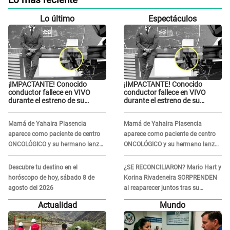
Lo más reciente
Lo último
Espectáculos
¡IMPACTANTE! Conocido
¡IMPACTANTE! Conocido
conductor fallece en VIVO
conductor fallece en VIVO
durante el estreno de su
durante el estreno de su
NUEVO programa: así fueron
NUEVO programa: así fueron
sus últimos segundos al aire
sus últimos segundos al aire
Mamá de Yahaira Plasencia
Mamá de Yahaira Plasencia
aparece como paciente de centro
aparece como paciente de centro
ONCOLÓGICO y su hermano lanza
ONCOLÓGICO y su hermano lanza
DESGARRADOR mensaje: "Hoy fue
DESGARRADOR mensaje: "Hoy fue
la última..."
la última..."
Descubre tu destino en el
¿SE RECONCILIARON? Mario Hart y
horóscopo de hoy, sábado 8 de
Korina Rivadeneira SORPRENDEN
agosto del 2026
al reaparecer juntos tras su
DOLOROSA separación: “Que
Actualidad
Mundo
siempre...”