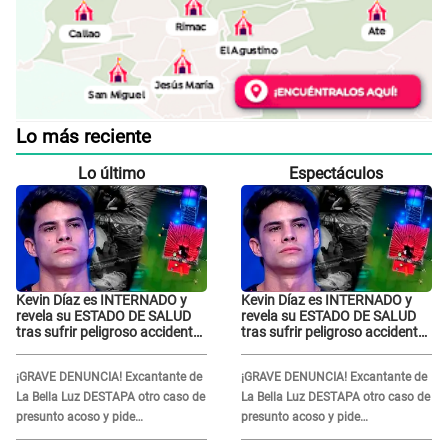
Lo más reciente
Lo último
Espectáculos
Kevin Díaz es INTERNADO y
Kevin Díaz es INTERNADO y
revela su ESTADO DE SALUD
revela su ESTADO DE SALUD
tras sufrir peligroso accidente
tras sufrir peligroso accidente
en 'EEG' y caer desde altura de
en 'EEG' y caer desde altura de
ocho metros
ocho metros
¡GRAVE DENUNCIA! Excantante de
¡GRAVE DENUNCIA! Excantante de
La Bella Luz DESTAPA otro caso de
La Bella Luz DESTAPA otro caso de
presunto acoso y pide
presunto acoso y pide
PROTECCIÓN por temor a
PROTECCIÓN por temor a