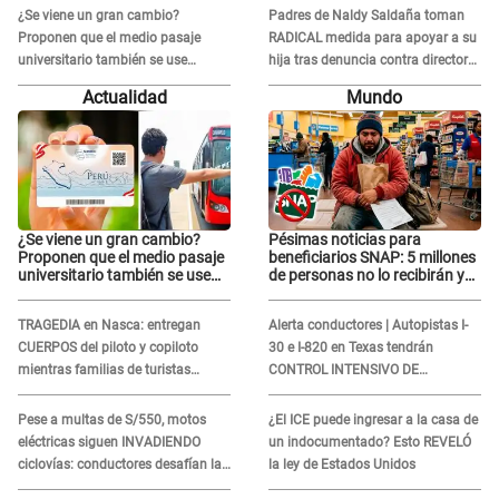
represalias: "Yo siempre..."
represalias: "Yo siempre..."
¿Se viene un gran cambio?
Padres de Naldy Saldaña toman
Proponen que el medio pasaje
RADICAL medida para apoyar a su
universitario también se use
hija tras denuncia contra director
sábados, domingos y feriados
musical de La Bella Luz: "Esto no
Actualidad
Mundo
se va a quedar así"
¿Se viene un gran cambio?
Pésimas noticias para
Proponen que el medio pasaje
beneficiarios SNAP: 5 millones
universitario también se use
de personas no lo recibirán y
sábados, domingos y feriados
ESTOS INMIGRANTES ya no
califican
TRAGEDIA en Nasca: entregan
Alerta conductores | Autopistas I-
CUERPOS del piloto y copiloto
30 e I-820 en Texas tendrán
mientras familias de turistas
CONTROL INTENSIVO DE
esperan identificación
SEGURIDAD: Estas serán las
HORAS CRÍTICAS
Pese a multas de S/550, motos
¿El ICE puede ingresar a la casa de
eléctricas siguen INVADIENDO
un indocumentado? Esto REVELÓ
ciclovías: conductores desafían las
la ley de Estados Unidos
nuevas reglas