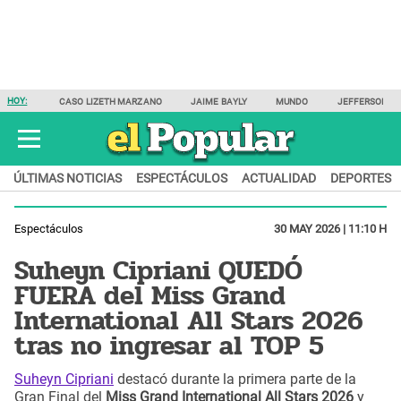
HOY:
CASO LIZETH MARZANO
JAIME BAYLY
MUNDO
JEFFERSON F
ÚLTIMAS NOTICIAS
ESPECTÁCULOS
ACTUALIDAD
DEPORTES
Espectáculos
30 MAY 2026 | 11:10 H
Suheyn Cipriani QUEDÓ
FUERA del Miss Grand
International All Stars 2026
tras no ingresar al TOP 5
Suheyn Cipriani
destacó durante la primera parte de la
Gran Final del
Miss Grand International All Stars 2026
y